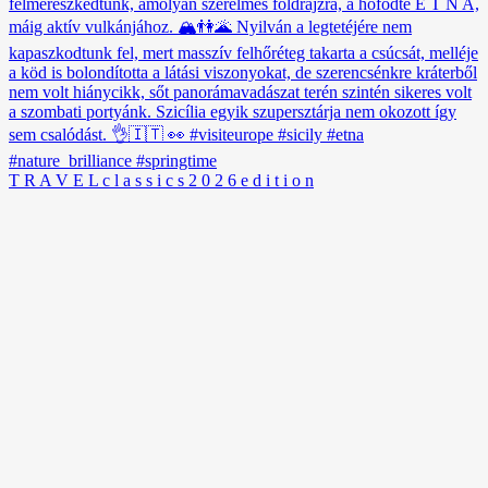
T R A V E L c l a s s i c s 2 0 2 6 e d i t i o n