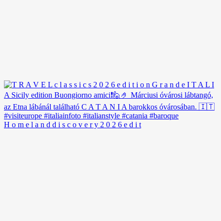
H o m e l a n d d i s c o v e r y 2 0 2 6 e d i t