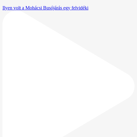
Ilyen volt a Mohácsi Busójárás egy felvidéki