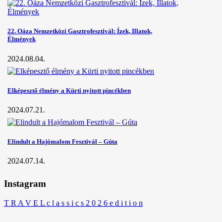
22. Oáza Nemzetközi Gasztrofesztivál: Ízek, Illatok,
Élmények
2024.08.04.
Elképesztő élmény a Kürti nyitott pincékben
2024.07.21.
Elindult a Hajómalom Fesztivál – Gúta
2024.07.14.
Instagram
T R A V E L c l a s s i c s 2 0 2 6 e d i t i o n