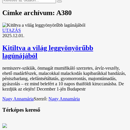
Címke archívum: A380
UTAZÁS
2025.12.01.
Kitiltva a világ leggyönyörűbb
lagúnájából
nemiszerv-sziklák, önmagát mumifikáló szerzetes, árvíz-veszély,
ehető madárfészek, malacokkal malackodás kapibarákkal bandázás,
péniszbarlang, elefántsétáltatás, gyomorrontás, majomtámadás,
gyászolás – ez mind belefért a 10 napos thaiföldi kiruccanásba. De
kezdjük az elején! December 1-jén Budapestr
Nagy Annamária
Szerző:
Nagy Annamária
Térképes kereső