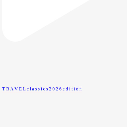
T R A V E L c l a s s i c s 2 0 2 6 e d i t i o n