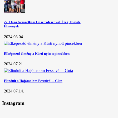
22. Oáza Nemzetközi Gasztrofesztivál: Ízek, Illatok,
Élmények
2024.08.04.
Elképesztő élmény a Kürti nyitott pincékben
2024.07.21.
Elindult a Hajómalom Fesztivál – Gúta
2024.07.14.
Instagram