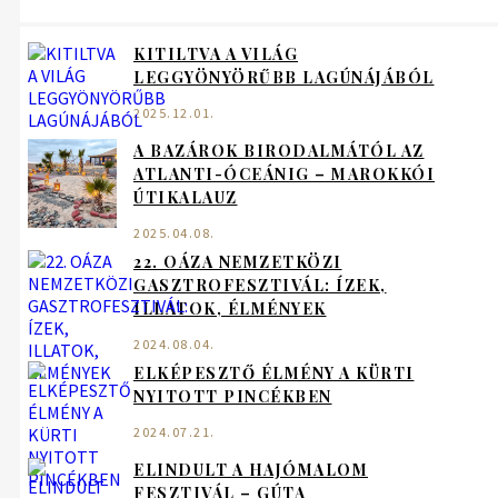
KITILTVA A VILÁG
LEGGYÖNYÖRŰBB LAGÚNÁJÁBÓL
2025.12.01.
A BAZÁROK BIRODALMÁTÓL AZ
ATLANTI-ÓCEÁNIG – MAROKKÓI
ÚTIKALAUZ
2025.04.08.
22. OÁZA NEMZETKÖZI
GASZTROFESZTIVÁL: ÍZEK,
ILLATOK, ÉLMÉNYEK
2024.08.04.
ELKÉPESZTŐ ÉLMÉNY A KÜRTI
NYITOTT PINCÉKBEN
2024.07.21.
ELINDULT A HAJÓMALOM
FESZTIVÁL – GÚTA