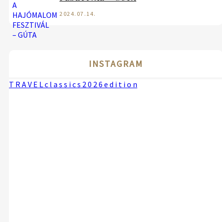
2024.07.14.
INSTAGRAM
T R A V E L c l a s s i c s 2 0 2 6 e d i t i o n