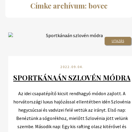
Címke archívum: bovec
UTAZÁS
2022.09.04.
SPORTKÁNAÁN SZLOVÉN MÓDRA
Az idei csapatépítő kicsit rendhagyó módon zajlott. A
horvátországi luxus hajózással ellentétben idén Szlovénia
hegycsúcsai és vadvizei felé vettük az irányt. Első nap:
Benéztünk a sógorékhoz, mielőtt Szlovénia jött velünk
szembe. Második nap: Egy kis rafting olasz kitérővel és