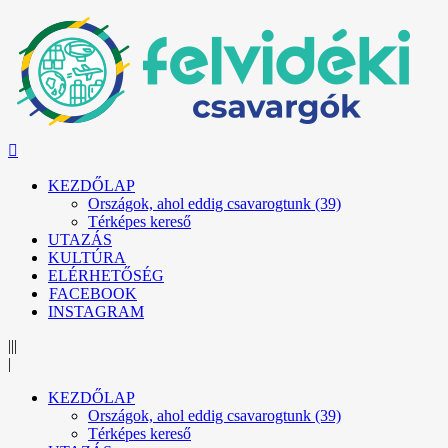
KEZDŐLAP
Országok, ahol eddig csavarogtunk (39)
Térképes kereső
UTAZÁS
KULTÚRA
ELÉRHETŐSÉG
FACEBOOK
INSTAGRAM
|||
|
KEZDŐLAP
Országok, ahol eddig csavarogtunk (39)
Térképes kereső