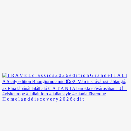
H o m e l a n d d i s c o v e r y 2 0 2 6 e d i t