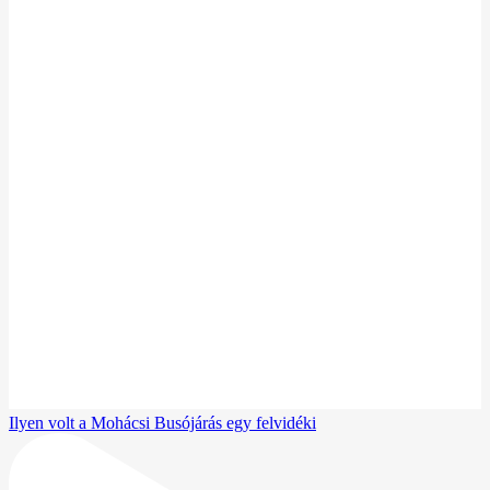
Ilyen volt a Mohácsi Busójárás egy felvidéki