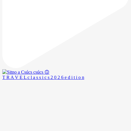
T R A V E L c l a s s i c s 2 0 2 6 e d i t i o n