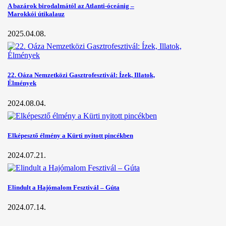
A bazárok birodalmától az Atlanti-óceánig –
Marokkói útikalauz
2025.04.08.
22. Oáza Nemzetközi Gasztrofesztivál: Ízek, Illatok,
Élmények
2024.08.04.
Elképesztő élmény a Kürti nyitott pincékben
2024.07.21.
Elindult a Hajómalom Fesztivál – Gúta
2024.07.14.