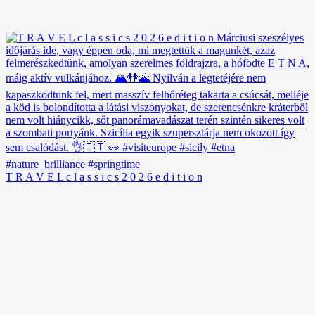
T R A V E L c l a s s i c s 2 0 2 6 e d i t i o n