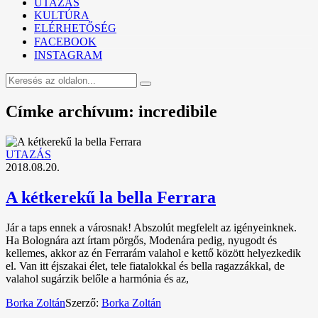
UTAZÁS
KULTÚRA
ELÉRHETŐSÉG
FACEBOOK
INSTAGRAM
Címke archívum: incredibile
UTAZÁS
2018.08.20.
A kétkerekű la bella Ferrara
Jár a taps ennek a városnak! Abszolút megfelelt az igényeinknek.
Ha Bolognára azt írtam pörgős, Modenára pedig, nyugodt és
kellemes, akkor az én Ferrarám valahol e kettő között helyezkedik
el. Van itt éjszakai élet, tele fiatalokkal és bella ragazzákkal, de
valahol sugárzik belőle a harmónia és az,
Borka Zoltán
Szerző:
Borka Zoltán