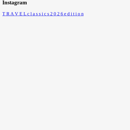
Instagram
T R A V E L c l a s s i c s 2 0 2 6 e d i t i o n