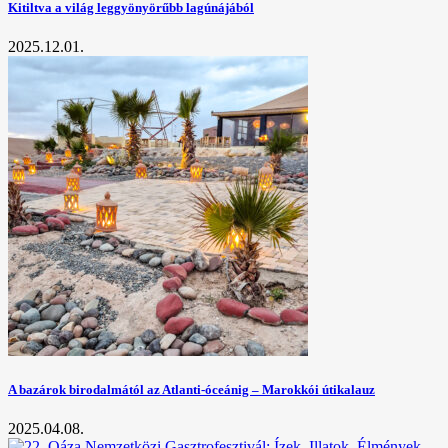
Kitiltva a világ leggyönyörűbb lagúnájából
2025.12.01.
A bazárok birodalmától az Atlanti-óceánig – Marokkói útikalauz
2025.04.08.