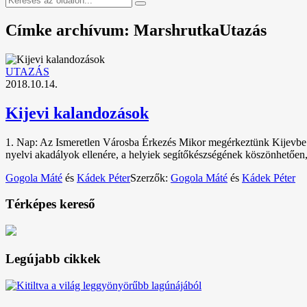
Címke archívum: MarshrutkaUtazás
UTAZÁS
2018.10.14.
Kijevi kalandozások
1. Nap: Az Ismeretlen Városba Érkezés Mikor megérkeztünk Kijevbe Bu
nyelvi akadályok ellenére, a helyiek segítőkészségének köszönhetően, 
Gogola Máté
és
Kádek Péter
Szerzők:
Gogola Máté
és
Kádek Péter
Térképes kereső
Legújabb cikkek