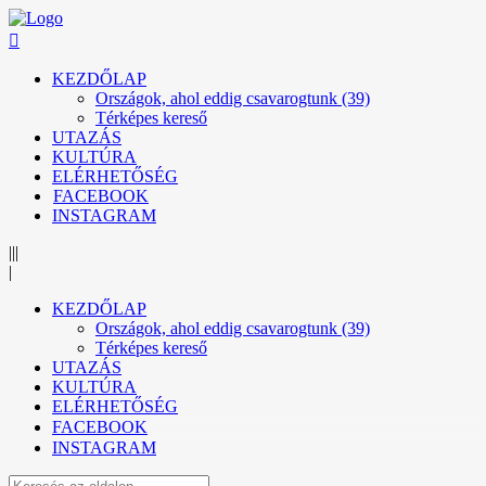
KEZDŐLAP
Országok, ahol eddig csavarogtunk (39)
Térképes kereső
UTAZÁS
KULTÚRA
ELÉRHETŐSÉG
FACEBOOK
INSTAGRAM
|||
|
KEZDŐLAP
Országok, ahol eddig csavarogtunk (39)
Térképes kereső
UTAZÁS
KULTÚRA
ELÉRHETŐSÉG
FACEBOOK
INSTAGRAM