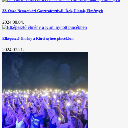
22. Oáza Nemzetközi Gasztrofesztivál: Ízek, Illatok, Élmények
2024.08.04.
Elképesztő élmény a Kürti nyitott pincékben
2024.07.21.