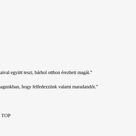
taival együtt teszi, bárhol otthon érezheti magát.”
 magunkban, hogy felfedezzünk valami maradandót.”
TOP