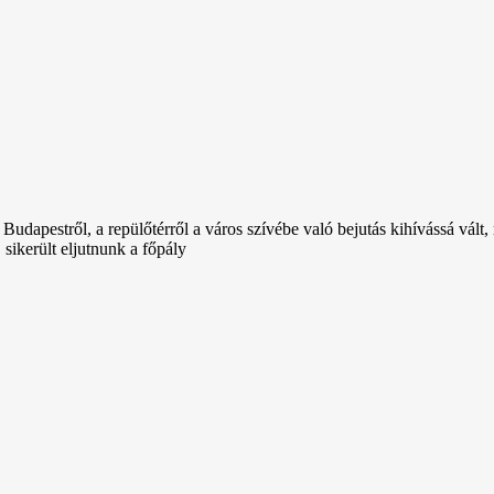
dapestről, a repülőtérről a város szívébe való bejutás kihívássá vált
sikerült eljutnunk a főpály