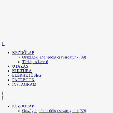
KEZDŐLAP
Országok, ahol eddig csavarogtunk (39)
Térképes kereső
UTAZÁS
KULTÚRA
ELÉRHETŐSÉG
FACEBOOK
INSTAGRAM
|||
|
KEZDŐLAP
Országok, ahol eddig csavarogtunk (39)