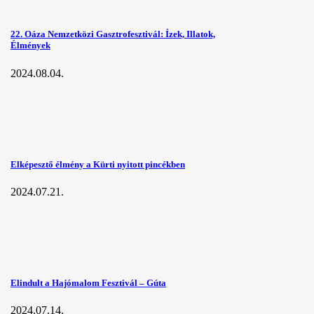
22. Oáza Nemzetközi Gasztrofesztivál: Ízek, Illatok,
Élmények
2024.08.04.
Elképesztő élmény a Kürti nyitott pincékben
2024.07.21.
Elindult a Hajómalom Fesztivál – Gúta
2024.07.14.