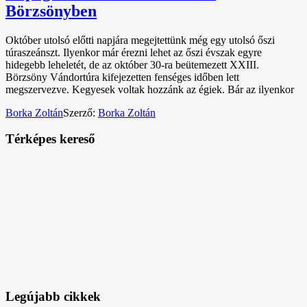
Börzsönyben
Október utolsó előtti napjára megejtettünk még egy utolsó őszi
túraszeánszt. Ilyenkor már érezni lehet az őszi évszak egyre
hidegebb leheletét, de az október 30-ra beütemezett XXIII.
Börzsöny Vándortúra kifejezetten fenséges időben lett
megszervezve. Kegyesek voltak hozzánk az égiek. Bár az ilyenkor
Borka Zoltán
Szerző:
Borka Zoltán
Térképes kereső
Legújabb cikkek