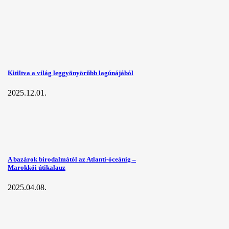
Kitiltva a világ leggyönyörűbb lagúnájából
2025.12.01.
A bazárok birodalmától az Atlanti-óceánig –
Marokkói útikalauz
2025.04.08.