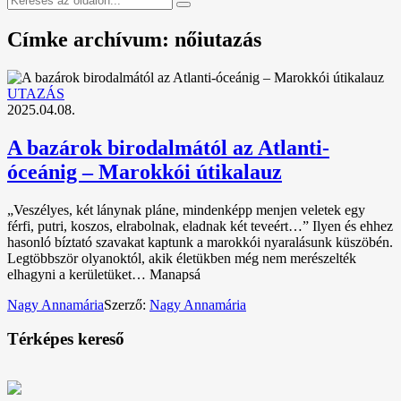
Címke archívum: nőiutazás
UTAZÁS
2025.04.08.
A bazárok birodalmától az Atlanti-
óceánig – Marokkói útikalauz
„Veszélyes, két lánynak pláne, mindenképp menjen veletek egy
férfi, putri, koszos, elrabolnak, eladnak két teveért…” Ilyen és ehhez
hasonló bíztató szavakat kaptunk a marokkói nyaralásunk küszöbén.
Legtöbbször olyanoktól, akik életükben még nem merészelték
elhagyni a kerületüket… Manapsá
Nagy Annamária
Szerző:
Nagy Annamária
Térképes kereső