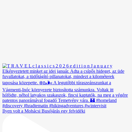
Ilyen volt a Mohácsi Busójárás egy felvidéki