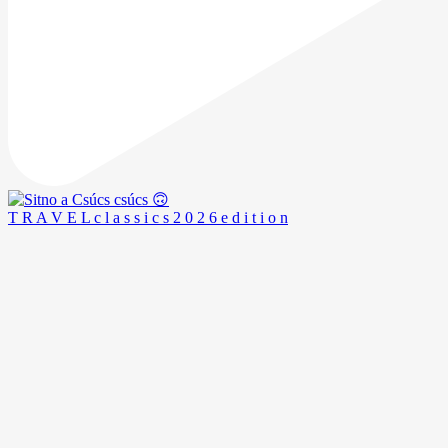
T R A V E L c l a s s i c s 2 0 2 6 e d i t i o n