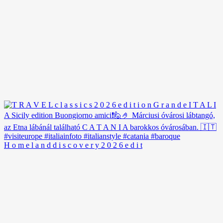
H o m e l a n d d i s c o v e r y 2 0 2 6 e d i t