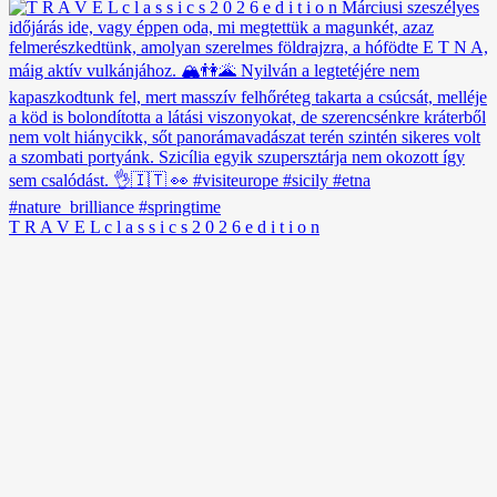
T R A V E L c l a s s i c s 2 0 2 6 e d i t i o n