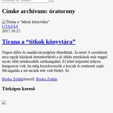
Címke archívum: óratorony
UTAZÁS
2017.10.27.
Tirana a “titkok könyvtára”
Napos időre és madárcsicsergésre ébredtünk. Ja nem! A szemközti
utca egyik házának betonkerítését a jó albán munkások már reggel
nyolc előtt nekikezdték szétkalapálni. El lehet képzelni milyen
hangzavar volt, ha még hozzávesszük a kocsik és emberek zaját.
Mi-tagadás a mi utcánk tele volt élettel. Sz
Borka Zoltán
Szerző:
Borka Zoltán
Térképes kereső