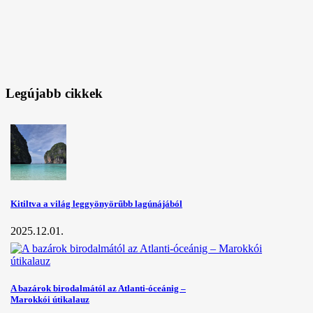
Legújabb cikkek
Kitiltva a világ leggyönyörűbb lagúnájából
2025.12.01.
A bazárok birodalmától az Atlanti-óceánig –
Marokkói útikalauz