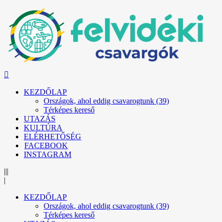
KEZDŐLAP
Országok, ahol eddig csavarogtunk (39)
Térképes kereső
UTAZÁS
KULTÚRA
ELÉRHETŐSÉG
FACEBOOK
INSTAGRAM
|||
|
KEZDŐLAP
Országok, ahol eddig csavarogtunk (39)
Térképes kereső