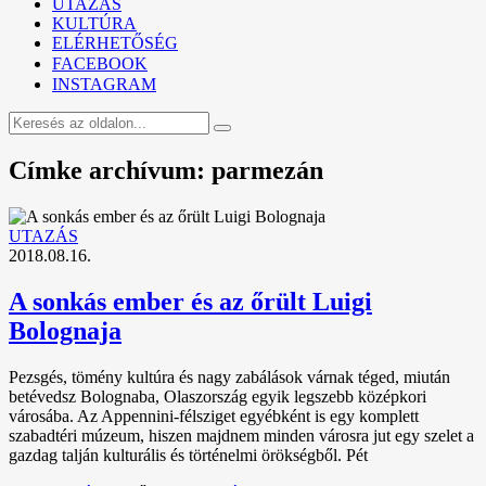
UTAZÁS
KULTÚRA
ELÉRHETŐSÉG
FACEBOOK
INSTAGRAM
Címke archívum: parmezán
UTAZÁS
2018.08.16.
A sonkás ember és az őrült Luigi
Bolognaja
Pezsgés, tömény kultúra és nagy zabálások várnak téged, miután
betévedsz Bolognaba, Olaszország egyik legszebb középkori
városába. Az Appennini-félsziget egyébként is egy komplett
szabadtéri múzeum, hiszen majdnem minden városra jut egy szelet a
gazdag talján kulturális és történelmi örökségből. Pét