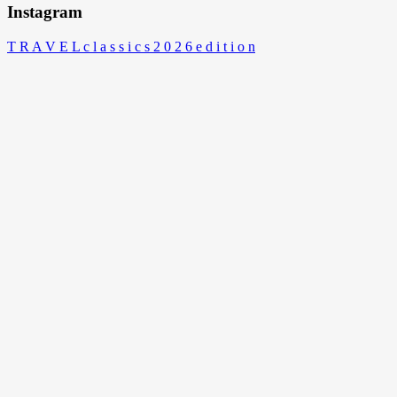
Instagram
T R A V E L c l a s s i c s 2 0 2 6 e d i t i o n