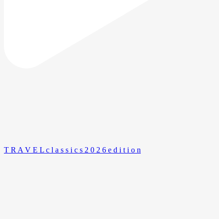
T R A V E L c l a s s i c s 2 0 2 6 e d i t i o n