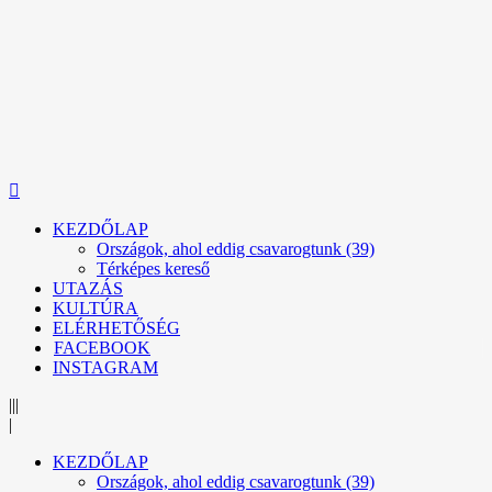
KEZDŐLAP
Országok, ahol eddig csavarogtunk (39)
Térképes kereső
UTAZÁS
KULTÚRA
ELÉRHETŐSÉG
FACEBOOK
INSTAGRAM
|||
|
KEZDŐLAP
Országok, ahol eddig csavarogtunk (39)