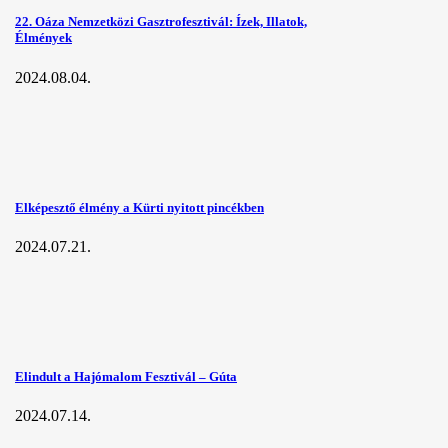
22. Oáza Nemzetközi Gasztrofesztivál: Ízek, Illatok,
Élmények
2024.08.04.
Elképesztő élmény a Kürti nyitott pincékben
2024.07.21.
Elindult a Hajómalom Fesztivál – Gúta
2024.07.14.