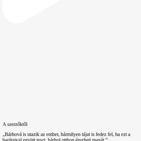
A szerzőktől
„Bárhová is utazik az ember, bármilyen tájat is fedez fel, ha ezt a
barátaival együtt teszi, bárhol otthon érezheti magát.”