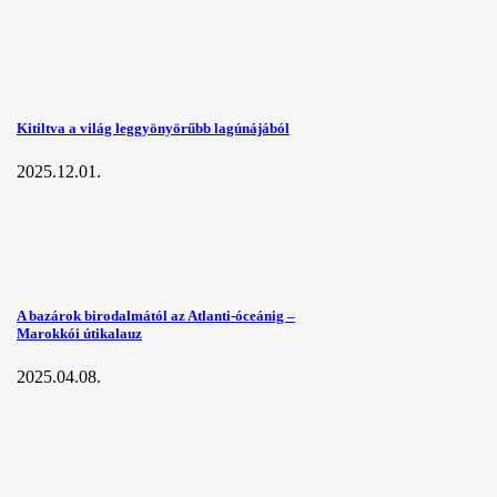
Kitiltva a világ leggyönyörűbb lagúnájából
2025.12.01.
A bazárok birodalmától az Atlanti-óceánig –
Marokkói útikalauz
2025.04.08.