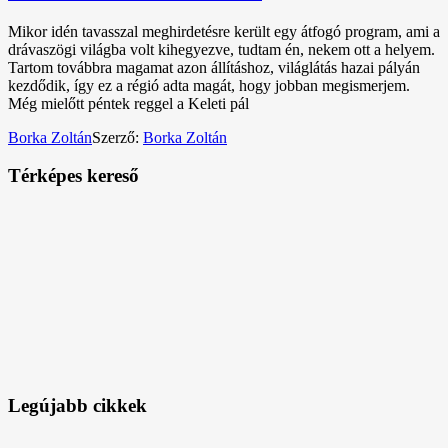
Mikor idén tavasszal meghirdetésre került egy átfogó program, ami a
drávaszögi világba volt kihegyezve, tudtam én, nekem ott a helyem.
Tartom továbbra magamat azon állításhoz, világlátás hazai pályán
kezdődik, így ez a régió adta magát, hogy jobban megismerjem.
Még mielőtt péntek reggel a Keleti pál
Borka Zoltán
Szerző:
Borka Zoltán
Térképes kereső
Legújabb cikkek