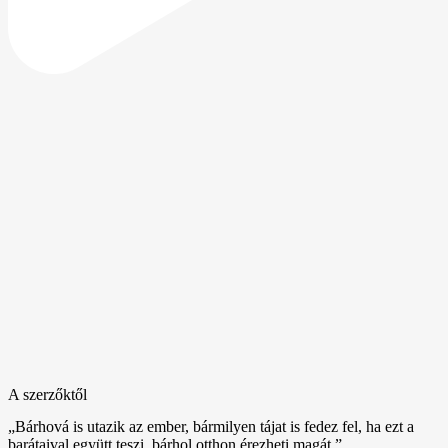
A szerzőktől
„Bárhová is utazik az ember, bármilyen tájat is fedez fel, ha ezt a
barátaival együtt teszi, bárhol otthon érezheti magát.”