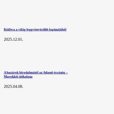
Kitiltva a világ leggyönyörűbb lagúnájából
2025.12.01.
A bazárok birodalmától az Atlanti-óceánig –
Marokkói útikalauz
2025.04.08.