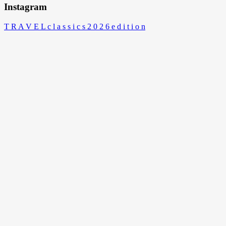
Instagram
T R A V E L c l a s s i c s 2 0 2 6 e d i t i o n