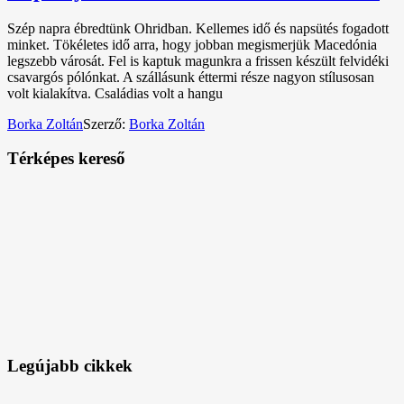
Szép napra ébredtünk Ohridban. Kellemes idő és napsütés fogadott
minket. Tökéletes idő arra, hogy jobban megismerjük Macedónia
legszebb városát. Fel is kaptuk magunkra a frissen készült felvidéki
csavargós pólónkat. A szállásunk éttermi része nagyon stílusosan
volt kialakítva. Családias volt a hangu
Borka Zoltán
Szerző:
Borka Zoltán
Térképes kereső
Legújabb cikkek