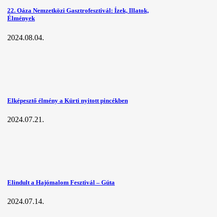
22. Oáza Nemzetközi Gasztrofesztivál: Ízek, Illatok,
Élmények
2024.08.04.
Elképesztő élmény a Kürti nyitott pincékben
2024.07.21.
Elindult a Hajómalom Fesztivál – Gúta
2024.07.14.