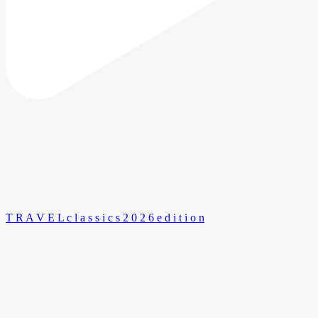
T R A V E L c l a s s i c s 2 0 2 6 e d i t i o n