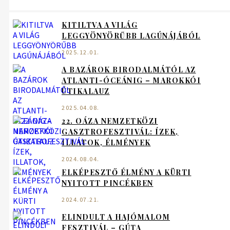
KITILTVA A VILÁG
LEGGYÖNYÖRŰBB LAGÚNÁJÁBÓL
2025.12.01.
A BAZÁROK BIRODALMÁTÓL AZ
ATLANTI-ÓCEÁNIG – MAROKKÓI
ÚTIKALAUZ
2025.04.08.
22. OÁZA NEMZETKÖZI
GASZTROFESZTIVÁL: ÍZEK,
ILLATOK, ÉLMÉNYEK
2024.08.04.
ELKÉPESZTŐ ÉLMÉNY A KÜRTI
NYITOTT PINCÉKBEN
2024.07.21.
ELINDULT A HAJÓMALOM
FESZTIVÁL – GÚTA