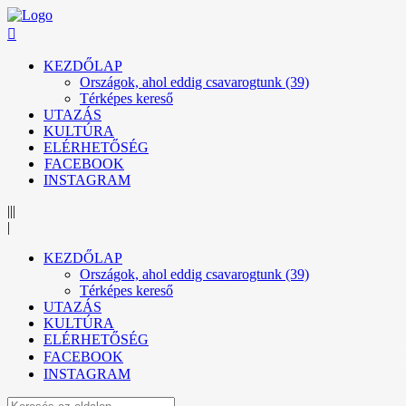
KEZDŐLAP
Országok, ahol eddig csavarogtunk (39)
Térképes kereső
UTAZÁS
KULTÚRA
ELÉRHETŐSÉG
FACEBOOK
INSTAGRAM
|||
|
KEZDŐLAP
Országok, ahol eddig csavarogtunk (39)
Térképes kereső
UTAZÁS
KULTÚRA
ELÉRHETŐSÉG
FACEBOOK
INSTAGRAM