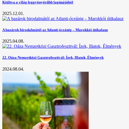
Kitiltva a világ leggyönyörűbb lagúnájából
2025.12.01.
A bazárok birodalmától az Atlanti-óceánig – Marokkói útikalauz
2025.04.08.
22. Oáza Nemzetközi Gasztrofesztivál: Ízek, Illatok, Élmények
2024.08.04.