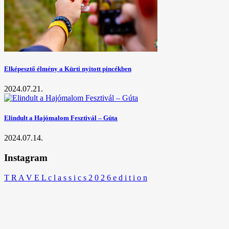
Elképesztő élmény a Kürti nyitott pincékben
2024.07.21.
Elindult a Hajómalom Fesztivál – Gúta
2024.07.14.
Instagram
T R A V E L c l a s s i c s 2 0 2 6 e d i t i o n