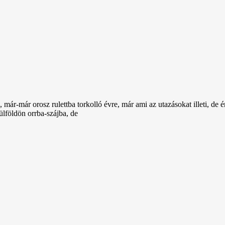
ár-már orosz rulettba torkolló évre, már ami az utazásokat illeti, de 
ülföldön orrba-szájba, de