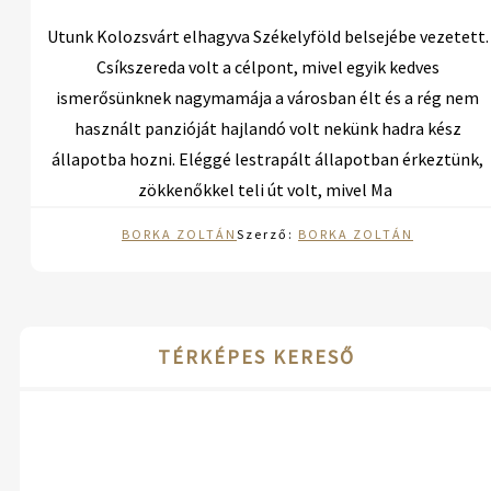
Utunk Kolozsvárt elhagyva Székelyföld belsejébe vezetett.
Csíkszereda volt a célpont, mivel egyik kedves
ismerősünknek nagymamája a városban élt és a rég nem
használt panzióját hajlandó volt nekünk hadra kész
állapotba hozni. Eléggé lestrapált állapotban érkeztünk,
zökkenőkkel teli út volt, mivel Ma
BORKA ZOLTÁN
Szerző:
BORKA ZOLTÁN
TÉRKÉPES KERESŐ