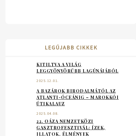
LEGÚJABB CIKKEK
KITILTVA A VILÁG
LEGGYÖNYÖRŰBB LAGÚNÁJÁBÓL
2025.12.01.
A BAZÁROK BIRODALMÁTÓL AZ
ATLANTI-ÓCEÁNIG – MAROKKÓI
ÚTIKALAUZ
2025.04.08.
22. OÁZA NEMZETKÖZI
GASZTROFESZTIVÁL: ÍZEK,
ILLATOK, ÉLMÉNYEK