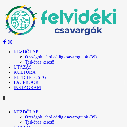
KEZDŐLAP
Országok, ahol eddig csavarogtunk (39)
Térképes kereső
UTAZÁS
KULTÚRA
ELÉRHETŐSÉG
FACEBOOK
INSTAGRAM
|||
|
KEZDŐLAP
Országok, ahol eddig csavarogtunk (39)
Térképes kereső