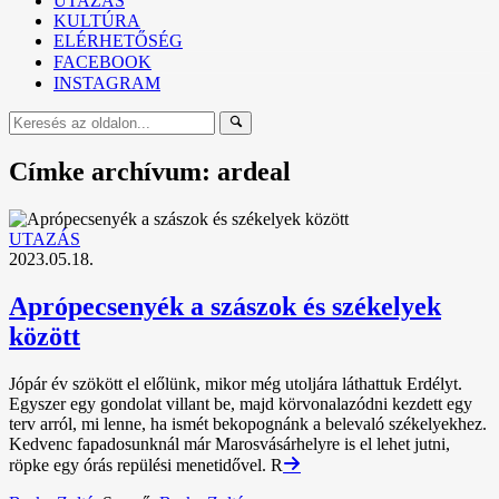
UTAZÁS
KULTÚRA
ELÉRHETŐSÉG
FACEBOOK
INSTAGRAM
Címke archívum: ardeal
UTAZÁS
2023.05.18.
Aprópecsenyék a szászok és székelyek
között
Jópár év szökött el előlünk, mikor még utoljára láthattuk Erdélyt.
Egyszer egy gondolat villant be, majd körvonalazódni kezdett egy
terv arról, mi lenne, ha ismét bekopognánk a belevaló székelyekhez.
Kedvenc fapadosunknál már Marosvásárhelyre is el lehet jutni,
röpke egy órás repülési menetidővel. R