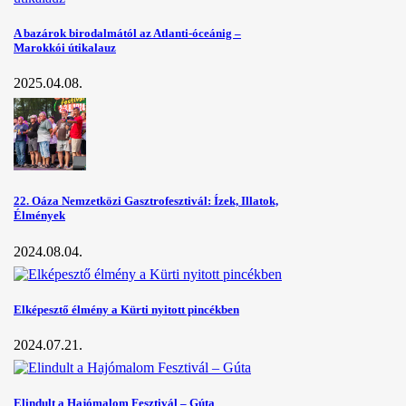
A bazárok birodalmától az Atlanti-óceánig –
Marokkói útikalauz
2025.04.08.
22. Oáza Nemzetközi Gasztrofesztivál: Ízek, Illatok,
Élmények
2024.08.04.
Elképesztő élmény a Kürti nyitott pincékben
2024.07.21.
Elindult a Hajómalom Fesztivál – Gúta