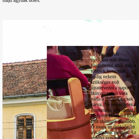
majd ágynak dőlés.
Reggel fél
nyolckor már ébren,
függetlenül attól, míg a
többiek horsogtak,
addig nekem
szükséges volt
újratervezni a napot.
Barcarozsnyó vára
várja a látogatót, csak
zárva. Ne tervezzetek
mostanába oda menni.
Helyette Brassóra több
időt szántunk legalább.
Ő maga az örökség, itt
a Kárpátok mélyén. Az
erdélyi szászok