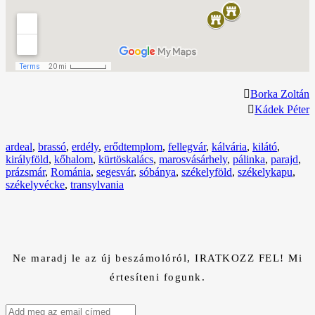
Borka Zoltán
Kádek Péter
Címkék:
ardeal
,
brassó
,
erdély
,
erődtemplom
,
fellegvár
,
kálvária
,
kilátó
,
királyföld
,
kőhalom
,
kürtöskalács
,
marosvásárhely
,
pálinka
,
parajd
,
prázsmár
,
Románia
,
segesvár
,
sóbánya
,
székelyföld
,
székelykapu
,
székelyvécke
,
transylvania
Ne maradj le az új beszámolóról, IRATKOZZ FEL! Mi
értesíteni fogunk.