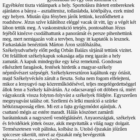
Egyébként tiszta vidámpark a hely. Sportolásra ihletett embereknek
ajánlatos a bánya – asztalitenisz, tollaslabda, kötélpálya, ezek mind
egy helyen. Miután újra fényben járók lettünk, kezdődhetett a
roadshow. Jézus szíve kilátóhoz eléggé vacak út vitt, így a végét két
lábon tettük meg. A vaskonstrukció tetején, pontosabban Jézus
fejéből kinézve csodálhattunk a panorámát és persze pihenhettünk
meg, mert nemigazán volt a tervben, hogy itt kaptatók is lesznek.
Farkaslakán benéztünk Márton Áron szülőházába,
Székelyudvarhely előtt pedig Orbán Balázs sírjánál tettünk vizitet.
Ott felállított székelykapuk sokasága adja meg igazán a hely
zamatát. A kapuk mindegyike egy kész remekmű. Gondosan
elkészített faragások, festések hirdetik a magyar-székely
népművészet szépségét. Székelykeresztúron kajáltunk egy óriásit,
majd Székelyvéckén zárult a fieszta. Soha nem fogom elfelejteni,
mikor a lenyugvó nap közreműködésével, teljes megelégedettséggel
állok fenn a Székely kálvárián. Az odacsavargó ott döbben rá, miért
vágyakozik vissza folyton-folyvást a székelyek földjére. Egyszerűen
megnyugvást találsz ott. Szellemi és lelki muníció a szürke
hétköznaposság ellen. Mi ezt a fajta gyógymódot ajánljuk. A
csattanó mégis az estére maradt. Hálás köszönet zamárdi
barátainknak a nagyszerű vendéglátásért. Anyaországiak, székelyek
és felvidékiek jöttek össze, akik megvitatták a világ nagy dolgait.
Természetesen volt pálinka, kolbász is. Utolsó éjszakán jóízűen
spiccesre sikerült, mivel az éjszakát még bevégeztük