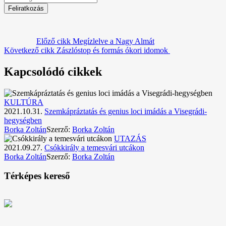
Előző cikk
Megízlelve a Nagy Almát
Következő cikk
Zászlóstop és formás ókori idomok
Kapcsolódó cikkek
KULTÚRA
2021.10.31.
Szemkápráztatás és genius loci imádás a Visegrádi-
hegységben
Borka Zoltán
Szerző:
Borka Zoltán
UTAZÁS
2021.09.27.
Csókkirály a temesvári utcákon
Borka Zoltán
Szerző:
Borka Zoltán
Térképes kereső