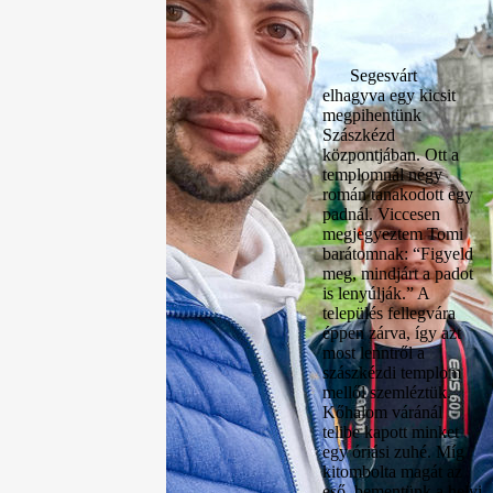
Segesvárt
elhagyva egy kicsit
megpihentünk
Szászkézd
központjában. Ott a
templomnál négy
román tanakodott egy
padnál. Viccesen
megjegyeztem Tomi
barátomnak: “Figyeld
meg, mindjárt a padot
is lenyúlják.” A
település fellegvára
éppen zárva, így azt
most lenntről a
szászkézdi templom
mellől szemléztük.
Kőhalom váránál
telibe kapott minket
egy óriási zuhé. Míg
kitombolta magát az
eső, bementünk a helyi