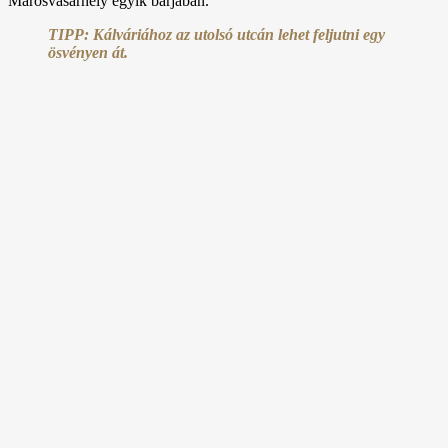
Marosvásárhely egyik bárjában.
TIPP: Kálváriához az utolsó utcán lehet feljutni egy
ösvényen át.