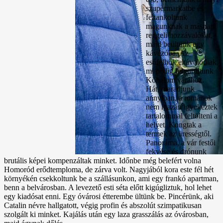
szupermarkatbe és
feltankoltunk
magunknak a másnapi
reggeli hozzávalókat,
majd beültünk egy
kávézóba. Az
esőfelhők eltávolodtak,
mi pedig felgurultunk
Kőhalom várához.
Hát, maradjunk
annyiban, a románok
nem igazán igyekeztek
tartalommal feltölteni a
helyet. Kongtak a
termek az ürességtől.
Panoráma, a vár festői
fekvése és drónunk
brutális képei kompenzáltak minket. Időnbe még belefért volna
Homoród erődtemploma, de zárva volt. Nagyjából kora este fél hét
környékén csekkoltunk be a szállásunkon, ami egy frankó apartman,
benn a belvárosban. A levezető esti séta előtt kigúgliztuk, hol lehet
egy kiadósat enni. Egy óvárosi étterembe ültünk be. Pincérünk, aki
Catalin névre hallgatott, végig profin és abszolút szimpatikusan
szolgált ki minket. Kajálás után egy laza grasszálás az óvárosban,