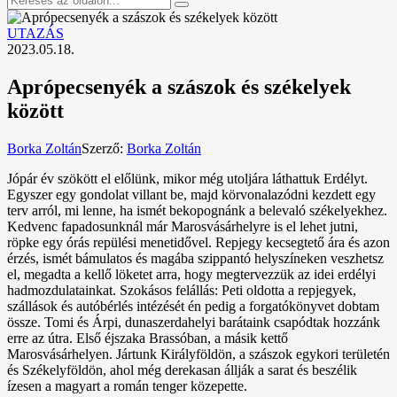
UTAZÁS
2023.05.18.
Aprópecsenyék a szászok és székelyek
között
Borka Zoltán
Szerző:
Borka Zoltán
Jópár év szökött el előlünk, mikor még utoljára láthattuk Erdélyt.
Egyszer egy gondolat villant be, majd körvonalazódni kezdett egy
terv arról, mi lenne, ha ismét bekopognánk a belevaló székelyekhez.
Kedvenc fapadosunknál már Marosvásárhelyre is el lehet jutni,
röpke egy órás repülési menetidővel. Repjegy kecsegtető ára és azon
érzés, ismét bámulatos és magába szippantó helyszíneken veszhetsz
el, megadta a kellő löketet arra, hogy megtervezzük az idei erdélyi
hadmozdulatainkat. Szokásos felállás: Peti oldotta a repjegyek,
szállások és autóbérlés intézését én pedig a forgatókönyvet dobtam
össze. Tomi és Árpi, dunaszerdahelyi barátaink csapódtak hozzánk
erre az útra. Első éjszaka Brassóban, a másik kettő
Marosvásárhelyen. Jártunk Királyföldön, a szászok egykori területén
és Székelyföldön, ahol még derekasan állják a sarat és beszélik
ízesen a magyart a román tenger közepette.