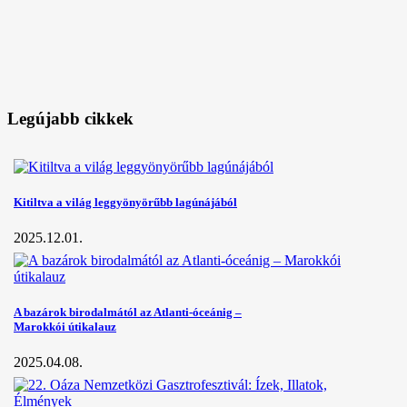
Legújabb cikkek
Kitiltva a világ leggyönyörűbb lagúnájából
2025.12.01.
A bazárok birodalmától az Atlanti-óceánig –
Marokkói útikalauz
2025.04.08.