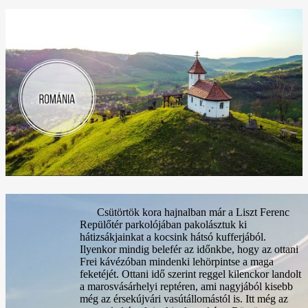
Csütörtök kora hajnalban már a Liszt Ferenc
Repülőtér parkolójában pakolásztuk ki
hátizsákjainkat a kocsink hátsó kufferjából.
Ilyenkor mindig belefér az időnkbe, hogy az ottani
Frei kávézóban mindenki lehörpintse a maga
feketéjét. Ottani idő szerint reggel kilenckor landolt
a marosvásárhelyi reptéren, ami nagyjából kisebb
még az érsekújvári vasútállomástól is. Itt még az