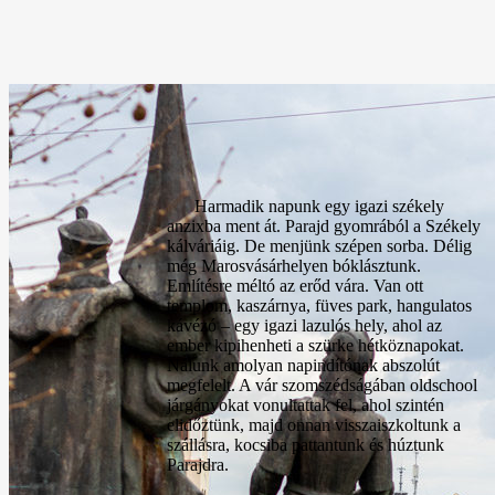
Harmadik napunk egy igazi székely
anzixba ment át. Parajd gyomrából a Székely
kálváriáig. De menjünk szépen sorba. Délig
még Marosvásárhelyen bóklásztunk.
Említésre méltó az erőd vára. Van ott
templom, kaszárnya, füves park, hangulatos
kávézó – egy igazi lazulós hely, ahol az
ember kipihenheti a szürke hétköznapokat.
Nálunk amolyan napindítónak abszolút
megfelelt. A vár szomszédságában oldschool
járgányokat vonultattak fel, ahol szintén
elidőztünk, majd onnan visszaiszkoltunk a
szállásra, kocsiba pattantunk és húztunk
Parajdra.