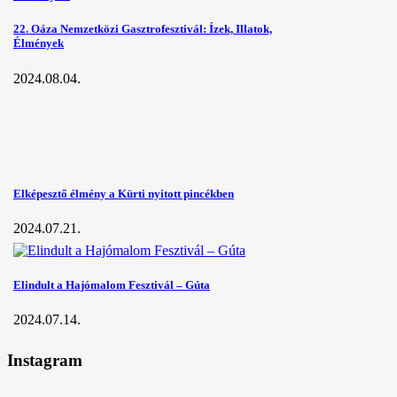
22. Oáza Nemzetközi Gasztrofesztivál: Ízek, Illatok,
Élmények
2024.08.04.
Elképesztő élmény a Kürti nyitott pincékben
2024.07.21.
Elindult a Hajómalom Fesztivál – Gúta
2024.07.14.
Instagram