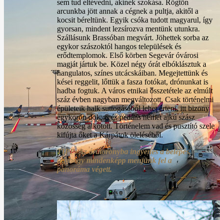
sem tud eltévedni, akinek szokása. Rögtön
arcunkba jött annak a cégnek a pultja, akitől a
kocsit béreltünk. Egyik csóka tudott magyarul, így
gyorsan, mindent lezsírozva mentünk utunkra.
Szállásunk Brassóban megvárt. Jöhettek sorba az
egykor szászoktól hangos települések és
erődtemplomok. Első körben Segevár óvárosi
magját jártuk be. Közel négy órát elbóklásztuk a
hangulatos, színes utcácskáiban. Megejtettünk és
kései reggelit, lőttük a fasza fotókat, drónunkat is
hadba fogtuk. A város etnikai összetétele az elmúlt
száz évben nagyban megváltozott. Csak történelmi
épületeik halk suttogásából lehet érteni, itt bizony
egykoron dolgos és pedáns német ajkú szász
közösség alkotott. Történelem vad és pusztító szele
kifújta őket a Kárpátok öleléséből.
TIPP: Az óratoronyba ingyenes a belépés,
úgyhogy mindenképp menjünk fel a
panoráma végett.