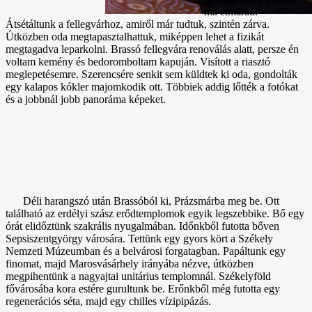
ma elmarad.
Átsétáltunk a fellegvárhoz, amiről már tudtuk, szintén zárva.
Útközben oda megtapasztalhattuk, miképpen lehet a fizikát
megtagadva leparkolni. Brassó fellegvára renoválás alatt, persze én
voltam kemény és bedoromboltam kapuján. Visított a riasztó
meglepetésemre. Szerencsére senkit sem küldtek ki oda, gondolták
egy kalapos kókler majomkodik ott. Többiek addig lőtték a fotókat
és a jobbnál jobb panoráma képeket.
Déli harangszó után Brassóból ki, Prázsmárba meg be. Ott
található az erdélyi szász erődtemplomok egyik legszebbike. Bő egy
órát elidőztünk szakrális nyugalmában. Időnkből futotta bőven
Sepsiszentgyörgy városára. Tettünk egy gyors kört a Székely
Nemzeti Múzeumban és a belvárosi forgatagban. Papáltunk egy
finomat, majd Marosvásárhely irányába nézve, útközben
megpihentünk a nagyajtai unitárius templomnál. Székelyföld
fővárosába kora estére gurultunk be. Erőnkből még futotta egy
regenerációs séta, majd egy chilles vízipipázás.