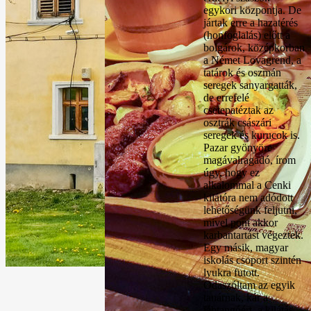
egykori központja. De
jártak erre a hazatérés
(honfoglalás) előtt a
bolgárok, középkorban
a Német Lovagrend, a
tatárok és oszmán
seregek sanyargatták,
de errefelé
csetepatéztak az
osztrák császári
seregek és kurucok is.
Pazar gyönyöre
magávalragadó, írom
úgy, hogy ez
alkalommal a Cenki
kilátóra nem adódott
lehetőségünk feljutni,
mivel pont akkor
karbantartást végeztek.
Egy másik, magyar
iskolás csoport szintén
lyukra futott.
Odaszóltam az egyik
tanárnak, kár a
lábtangóért, a kilátás