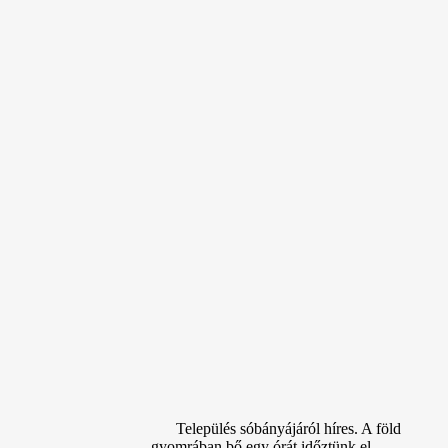
Település sóbányájáról híres. A föld
gyomrában bő egy órát időztünk el.