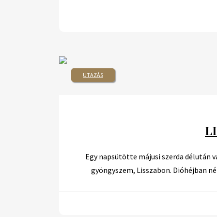
UTAZÁS
L
Egy napsütötte májusi szerda délután va
gyöngyszem, Lisszabon. Dióhéjban ném