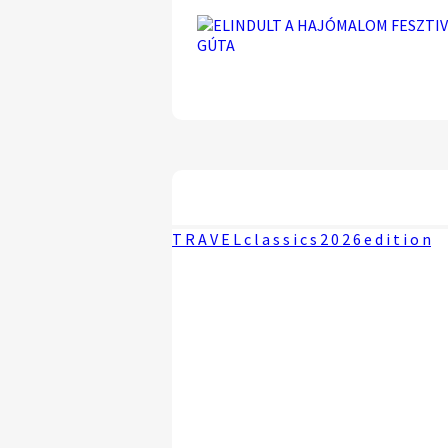
T R A V E L c l a s s i c s 2 0 2 6 e d i t i o n