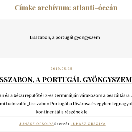
Címke archívum: atlanti-óceán
2019.05.15.
ISSZABON, A PORTUGÁL GYÖNGYSZEM
n és a bécsi repülőtér 2-es terminálján várakozom a beszállásra. 
i tudnivaló: „Lisszabon Portugália fővárosa és egyben legnagyob
kontinentális részének le
JUHÁSZ ORSOLYA
Szerző:
JUHÁSZ ORSOLYA