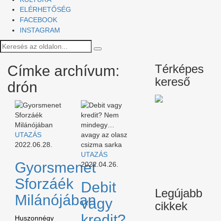
ELÉRHETŐSÉG
FACEBOOK
INSTAGRAM
Térképes
Címke archívum:
kereső
drón
UTAZÁS
2022.06.28.
UTAZÁS
Gyorsmenet
2022.04.26.
Sforzáék
Debit
Legújabb
Milánójában
vagy
cikkek
kredit?
Huszonnégy