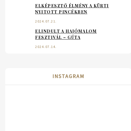
ELKÉPESZTŐ ÉLMÉNY A KÜRTI
NYITOTT PINCÉKBEN
2024.07.21.
ELINDULT A HAJÓMALOM
FESZTIVÁL – GÚTA
2024.07.14.
INSTAGRAM