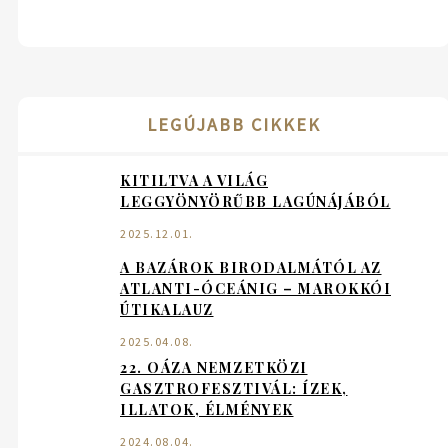
LEGÚJABB CIKKEK
KITILTVA A VILÁG
LEGGYÖNYÖRŰBB LAGÚNÁJÁBÓL
2025.12.01.
A BAZÁROK BIRODALMÁTÓL AZ
ATLANTI-ÓCEÁNIG – MAROKKÓI
ÚTIKALAUZ
2025.04.08.
22. OÁZA NEMZETKÖZI
GASZTROFESZTIVÁL: ÍZEK,
ILLATOK, ÉLMÉNYEK
2024.08.04.