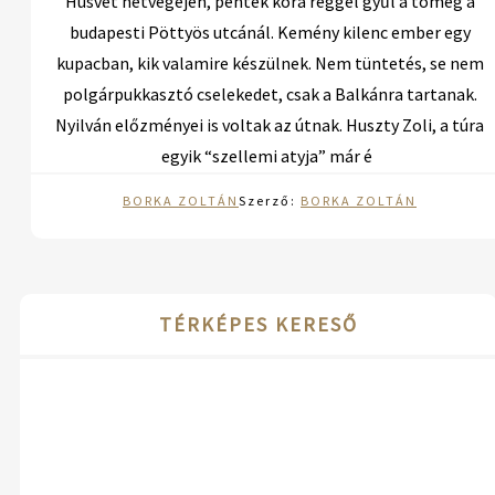
Húsvét hétvégéjén, péntek kora reggel gyűl a tömeg a
budapesti Pöttyös utcánál. Kemény kilenc ember egy
kupacban, kik valamire készülnek. Nem tüntetés, se nem
polgárpukkasztó cselekedet, csak a Balkánra tartanak.
Nyilván előzményei is voltak az útnak. Huszty Zoli, a túra
egyik “szellemi atyja” már é
BORKA ZOLTÁN
Szerző:
BORKA ZOLTÁN
TÉRKÉPES KERESŐ