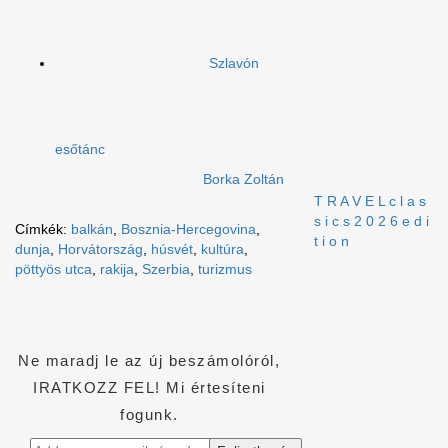
Szlavón
esőtánc
Borka Zoltán
T R A V E L c l a s
s i c s 2 0 2 6 e d i
Címkék:
balkán
,
Bosznia-Hercegovina
,
t i o n
dunja
,
Horvátország
,
húsvét
,
kultúra
,
pöttyös utca
,
rakija
,
Szerbia
,
turizmus
Ne maradj le az új beszámolóról,
IRATKOZZ FEL! Mi értesíteni
fogunk.