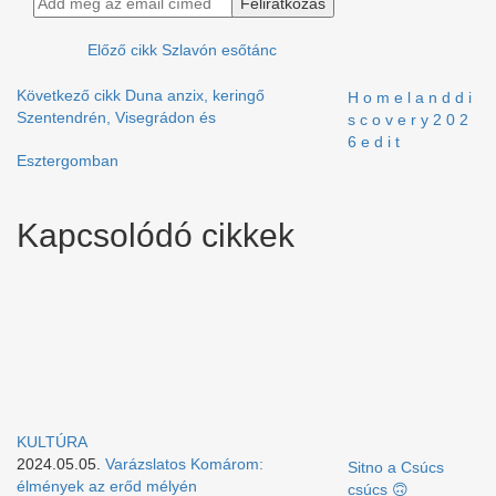
Előző cikk
Szlavón esőtánc
Következő cikk
Duna anzix, keringő
H o m e l a n d d i
Szentendrén, Visegrádon és
s c o v e r y 2 0 2
6 e d i t
Esztergomban
Kapcsolódó cikkek
KULTÚRA
2024.05.05.
Varázslatos Komárom:
Sitno a Csúcs
élmények az erőd mélyén
csúcs 🙃