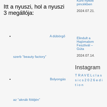
Kürti nyitott
pincékben
Itt a nyuszi, hol a nyuszi
2024.07.21.
3 megállója:
A dübörgő
Elindult a
Hajómalom
Fesztivál –
Gúta
2024.07.14.
szerb “beauty factory”
Instagram
T R A V E L c l a s
Bolyongás
s i c s 2 0 2 6 e d i
t i o n
az “aknák földjén”