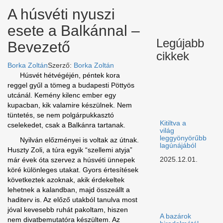
A húsvéti nyuszi
esete a Balkánnal –
Legújabb
Bevezető
cikkek
Borka Zoltán
Szerző:
Borka Zoltán
Húsvét hétvégéjén, péntek kora
reggel gyűl a tömeg a budapesti Pöttyös
utcánál. Kemény kilenc ember egy
kupacban, kik valamire készülnek. Nem
tüntetés, se nem polgárpukkasztó
Kitiltva a
cselekedet, csak a Balkánra tartanak.
világ
leggyönyörűbb
Nyilván előzményei is voltak az útnak.
lagúnájából
Huszty Zoli, a túra egyik “szellemi atyja”
2025.12.01.
már évek óta szervez a húsvéti ünnepek
köré különleges utakat. Gyors értesítések
következtek azoknak, akik érdekeltek
lehetnek a kalandban, majd összeállt a
haditerv is. Az előző utakból tanulva most
jóval kevesebb ruhát pakoltam, hiszen
A bazárok
nem divatbemutatóra készültem. Az