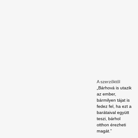
A szerzőktől
„Bárhová is utazik
az ember,
bármilyen tájat is
fedez fel, ha ezt a
barátaival együtt
teszi, bárhol
otthon érezheti
magát.”