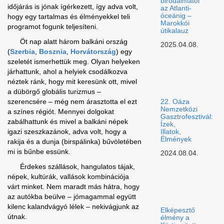
birodalmától
időjárás is jónak ígérkezett, így adva volt,
az Atlanti-
óceánig –
hogy egy tartalmas és élményekkel teli
Marokkói
programot fogunk teljesíteni.
útikalauz
Öt nap alatt három balkáni ország
2025.04.08.
(
Szerbia
,
Bosznia
,
Horvátország
) egy
szeletét ismerhettük meg. Olyan helyeken
járhattunk, ahol a helyiek csodálkozva
néztek ránk, hogy mit keresünk ott, mivel
a dübörgő globális turizmus –
szerencsére – még nem árasztotta el ezt
22. Oáza
Nemzetközi
a színes régiót. Mennyei dolgokat
Gasztrofesztivál:
zabálhattunk és mivel a balkáni népek
Ízek,
igazi szeszkazánok, adva volt, hogy a
Illatok,
Élmények
rakija és a dunja (birspálinka) bűvöletében
mi is bűnbe essünk.
2024.08.04.
Érdekes szállások, hangulatos tájak,
népek, kultúrák, vallások kombinációja
várt minket. Nem maradt más hátra, hogy
az autókba beülve – jómagammal együtt
kilenc kalandvágyó lélek – nekivágjunk az
Elképesztő
útnak.
élmény a