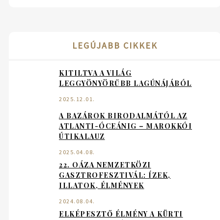
LEGÚJABB CIKKEK
KITILTVA A VILÁG
LEGGYÖNYÖRŰBB LAGÚNÁJÁBÓL
2025.12.01.
A BAZÁROK BIRODALMÁTÓL AZ
ATLANTI-ÓCEÁNIG – MAROKKÓI
ÚTIKALAUZ
2025.04.08.
22. OÁZA NEMZETKÖZI
GASZTROFESZTIVÁL: ÍZEK,
ILLATOK, ÉLMÉNYEK
2024.08.04.
ELKÉPESZTŐ ÉLMÉNY A KÜRTI