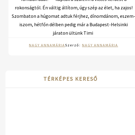
rokonságtól. Én váltig állítom, úgy szép az élet, ha zajos!
Szombaton a húgomat adtuk férjhez, dínomdánom, eszem
iszom, hétfőn délben pedig már a Budapest-Helsinki
járaton ültünk Timi
NAGY ANNAMÁRIA
Szerző:
NAGY ANNAMÁRIA
TÉRKÉPES KERESŐ