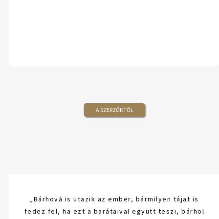
A SZERZŐKTŐL
„Bárhová is utazik az ember, bármilyen tájat is
fedez fel, ha ezt a barátaival együtt teszi, bárhol