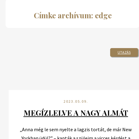
Címke archívum: edge
UTAZÁS
2023.05.09.
MEGÍZLELVE A NAGY ALMÁT
„Anna még le sem nyelte a lagzis tortát, de már New
Yorkban üdül?” – kapták a szüleim a vicces kérdést a