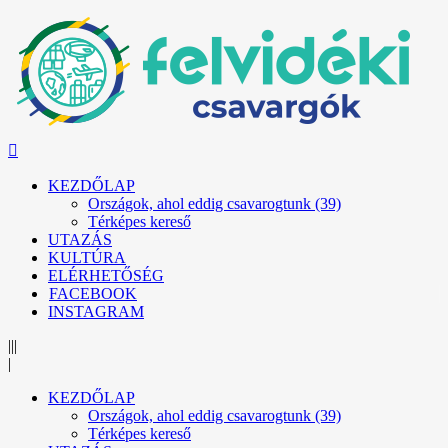
KEZDŐLAP
Országok, ahol eddig csavarogtunk (39)
Térképes kereső
UTAZÁS
KULTÚRA
ELÉRHETŐSÉG
FACEBOOK
INSTAGRAM
|||
|
KEZDŐLAP
Országok, ahol eddig csavarogtunk (39)
Térképes kereső