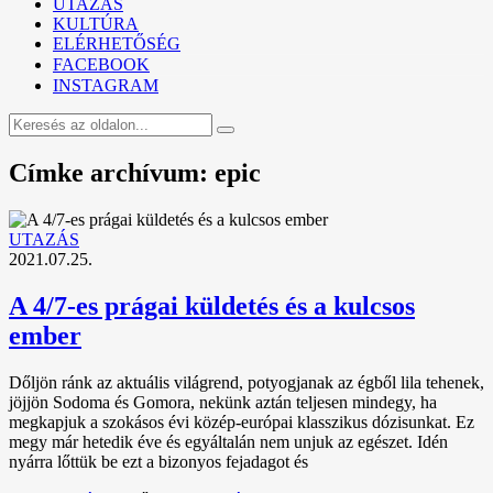
UTAZÁS
KULTÚRA
ELÉRHETŐSÉG
FACEBOOK
INSTAGRAM
Címke archívum: epic
UTAZÁS
2021.07.25.
A 4/7-es prágai küldetés és a kulcsos
ember
Dőljön ránk az aktuális világrend, potyogjanak az égből lila tehenek,
jöjjön Sodoma és Gomora, nekünk aztán teljesen mindegy, ha
megkapjuk a szokásos évi közép-európai klasszikus dózisunkat. Ez
megy már hetedik éve és egyáltalán nem unjuk az egészet. Idén
nyárra lőttük be ezt a bizonyos fejadagot és