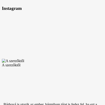
Instagram
A szerzőktől
„Bárhová is utazik az ember, bármilyen tájat is fedez fel, ha ezt a