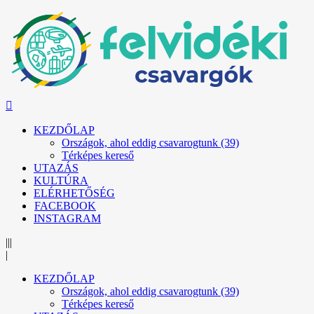
KEZDŐLAP
Országok, ahol eddig csavarogtunk (39)
Térképes kereső
UTAZÁS
KULTÚRA
ELÉRHETŐSÉG
FACEBOOK
INSTAGRAM
|||
|
KEZDŐLAP
Országok, ahol eddig csavarogtunk (39)
Térképes kereső