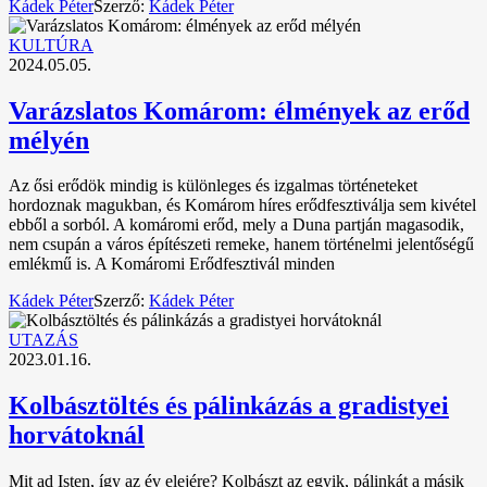
Kádek Péter
Szerző:
Kádek Péter
KULTÚRA
2024.05.05.
Varázslatos Komárom: élmények az erőd
mélyén
Az ősi erődök mindig is különleges és izgalmas történeteket
hordoznak magukban, és Komárom híres erődfesztiválja sem kivétel
ebből a sorból. A komáromi erőd, mely a Duna partján magasodik,
nem csupán a város építészeti remeke, hanem történelmi jelentőségű
emlékmű is. A Komáromi Erődfesztivál minden
Kádek Péter
Szerző:
Kádek Péter
UTAZÁS
2023.01.16.
Kolbásztöltés és pálinkázás a gradistyei
horvátoknál
Mit ad Isten, így az év elejére? Kolbászt az egyik, pálinkát a másik