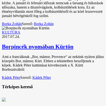
kézbe. A januári és februári időszak nemcsak a farsang és bálozások
időszaka, hanem a disznóvágások, kolbásztöltések kora. Ez az
élményvillantás most főleg a kolbásztöltésről és az köré leszervezett
januári hétvégénkről fog szólni.
Borka Zoltán
Szerző:
Borka Zoltán
KULTÚRA
2017.07.24.
Borpincék nyomában Kürtön
Ami a franciáknak „Bor, mámor, Provence“ az nekünk nyáron július
közepén Bor, mámor, Kürt. Ebben a tekintetben beszéljenek a
képek. Kádek Péter kattintásai következnek a X. Kürti
Borfesztiválról:
Kádek Péter
Szerző:
Kádek Péter
Térképes kereső