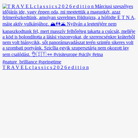
T R A V E L c l a s s i c s 2 0 2 6 e d i t i o n