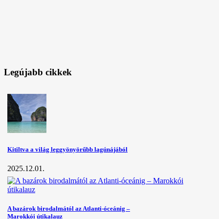
Legújabb cikkek
Kitiltva a világ leggyönyörűbb lagúnájából
2025.12.01.
A bazárok birodalmától az Atlanti-óceánig –
Marokkói útikalauz