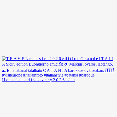
H o m e l a n d d i s c o v e r y 2 0 2 6 e d i t