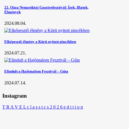
22. Oáza Nemzetközi Gasztrofesztivál: Ízek, Illatok,
Élmények
2024.08.04.
Elképesztő élmény a Kürti nyitott pincékben
2024.07.21.
Elindult a Hajómalom Fesztivál – Gúta
2024.07.14.
Instagram
T R A V E L c l a s s i c s 2 0 2 6 e d i t i o n