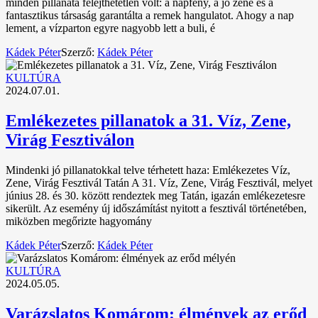
minden pillanata felejthetetlen volt: a napfény, a jó zene és a
fantasztikus társaság garantálta a remek hangulatot. Ahogy a nap
lement, a vízparton egyre nagyobb lett a buli, é
Kádek Péter
Szerző:
Kádek Péter
KULTÚRA
2024.07.01.
Emlékezetes pillanatok a 31. Víz, Zene,
Virág Fesztiválon
Mindenki jó pillanatokkal telve térhetett haza: Emlékezetes Víz,
Zene, Virág Fesztivál Tatán A 31. Víz, Zene, Virág Fesztivál, melyet
június 28. és 30. között rendeztek meg Tatán, igazán emlékezetesre
sikerült. Az esemény új időszámítást nyitott a fesztivál történetében,
miközben megőrizte hagyomány
Kádek Péter
Szerző:
Kádek Péter
KULTÚRA
2024.05.05.
Varázslatos Komárom: élmények az erőd