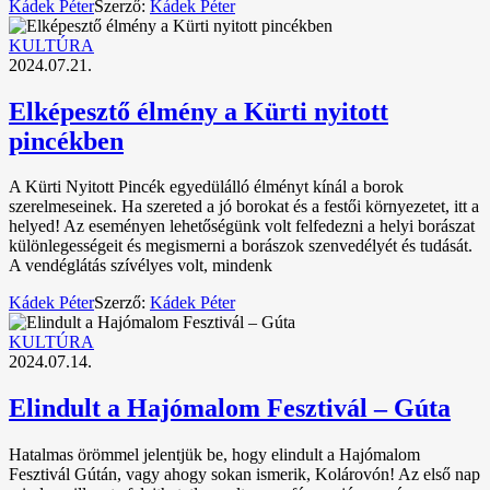
Kádek Péter
Szerző:
Kádek Péter
KULTÚRA
2024.07.21.
Elképesztő élmény a Kürti nyitott
pincékben
A Kürti Nyitott Pincék egyedülálló élményt kínál a borok
szerelmeseinek. Ha szereted a jó borokat és a festői környezetet, itt a
helyed! Az eseményen lehetőségünk volt felfedezni a helyi borászat
különlegességeit és megismerni a borászok szenvedélyét és tudását.
A vendéglátás szívélyes volt, mindenk
Kádek Péter
Szerző:
Kádek Péter
KULTÚRA
2024.07.14.
Elindult a Hajómalom Fesztivál – Gúta
Hatalmas örömmel jelentjük be, hogy elindult a Hajómalom
Fesztivál Gútán, vagy ahogy sokan ismerik, Kolárovón! Az első nap