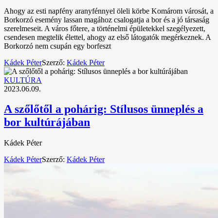
Ahogy az esti napfény aranyfénnyel öleli körbe Komárom városát, a
Borkorzó esemény lassan magához csalogatja a bor és a jó társaság
szerelmeseit. A város főtere, a történelmi épületekkel szegélyezett,
csendesen megtelik élettel, ahogy az első látogatók megérkeznek. A
Borkorzó nem csupán egy borfeszt
Kádek Péter
Szerző:
Kádek Péter
KULTÚRA
2023.06.09.
A szőlőtől a pohárig: Stílusos ünneplés a
bor kultúrájában
Kádek Péter
Kádek Péter
Szerző:
Kádek Péter