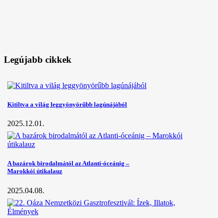
Legújabb cikkek
Kitiltva a világ leggyönyörűbb lagúnájából
2025.12.01.
A bazárok birodalmától az Atlanti-óceánig –
Marokkói útikalauz
2025.04.08.