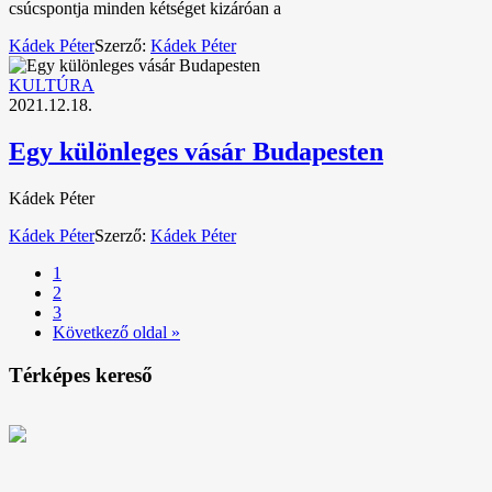
csúcspontja minden kétséget kizáróan a
Kádek Péter
Szerző:
Kádek Péter
KULTÚRA
2021.12.18.
Egy különleges vásár Budapesten
Kádek Péter
Kádek Péter
Szerző:
Kádek Péter
1
2
3
Következő oldal »
Térképes kereső