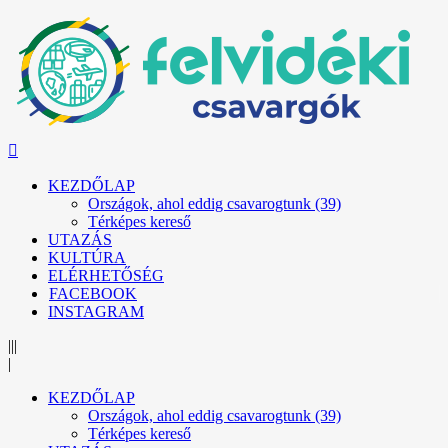
KEZDŐLAP
Országok, ahol eddig csavarogtunk (39)
Térképes kereső
UTAZÁS
KULTÚRA
ELÉRHETŐSÉG
FACEBOOK
INSTAGRAM
|||
|
KEZDŐLAP
Országok, ahol eddig csavarogtunk (39)
Térképes kereső