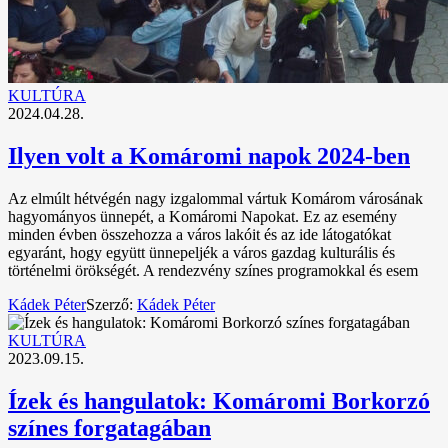
KULTÚRA
2024.04.28.
Ilyen volt a Komáromi napok 2024-ben
Az elmúlt hétvégén nagy izgalommal vártuk Komárom városának
hagyományos ünnepét, a Komáromi Napokat. Ez az esemény
minden évben összehozza a város lakóit és az ide látogatókat
egyaránt, hogy együtt ünnepeljék a város gazdag kulturális és
történelmi örökségét. A rendezvény színes programokkal és esem
Kádek Péter
Szerző:
Kádek Péter
KULTÚRA
2023.09.15.
Ízek és hangulatok: Komáromi Borkorzó
színes forgatagában