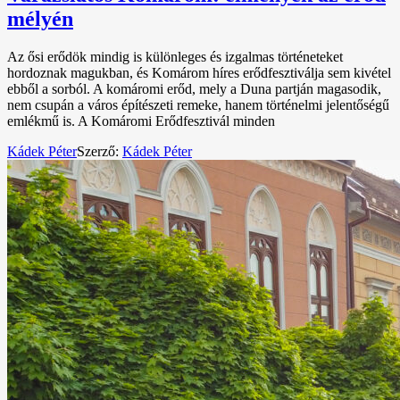
mélyén
Az ősi erődök mindig is különleges és izgalmas történeteket
hordoznak magukban, és Komárom híres erődfesztiválja sem kivétel
ebből a sorból. A komáromi erőd, mely a Duna partján magasodik,
nem csupán a város építészeti remeke, hanem történelmi jelentőségű
emlékmű is. A Komáromi Erődfesztivál minden
Kádek Péter
Szerző:
Kádek Péter