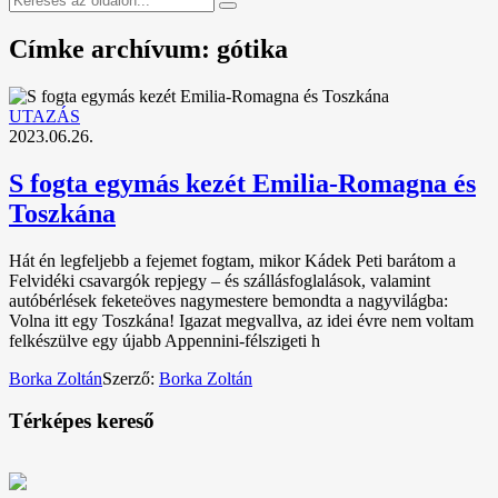
Címke archívum: gótika
UTAZÁS
2023.06.26.
S fogta egymás kezét Emilia-Romagna és
Toszkána
Hát én legfeljebb a fejemet fogtam, mikor Kádek Peti barátom a
Felvidéki csavargók repjegy – és szállásfoglalások, valamint
autóbérlések feketeöves nagymestere bemondta a nagyvilágba:
Volna itt egy Toszkána! Igazat megvallva, az idei évre nem voltam
felkészülve egy újabb Appennini-félszigeti h
Borka Zoltán
Szerző:
Borka Zoltán
Térképes kereső