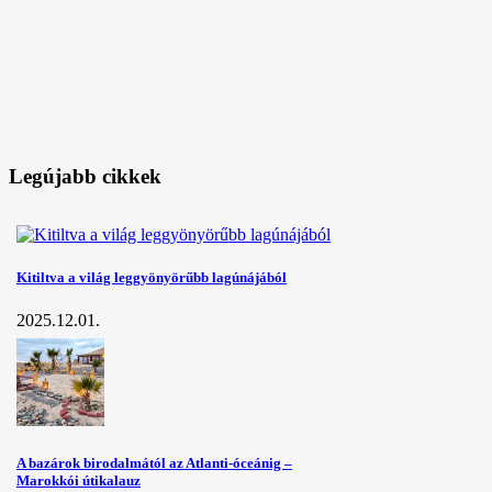
Legújabb cikkek
Kitiltva a világ leggyönyörűbb lagúnájából
2025.12.01.
A bazárok birodalmától az Atlanti-óceánig –
Marokkói útikalauz