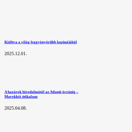
Kitiltva a világ leggyönyörűbb lagúnájából
2025.12.01.
A bazárok birodalmától az Atlanti-óceánig –
Marokkói útikalauz
2025.04.08.