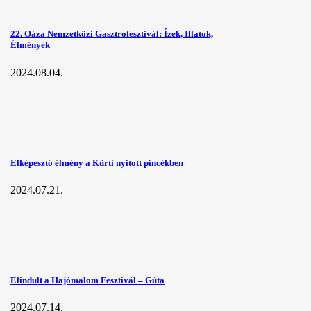
22. Oáza Nemzetközi Gasztrofesztivál: Ízek, Illatok,
Élmények
2024.08.04.
Elképesztő élmény a Kürti nyitott pincékben
2024.07.21.
Elindult a Hajómalom Fesztivál – Gúta
2024.07.14.