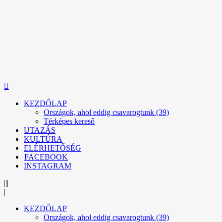
KEZDŐLAP
Országok, ahol eddig csavarogtunk (39)
Térképes kereső
UTAZÁS
KULTÚRA
ELÉRHETŐSÉG
FACEBOOK
INSTAGRAM
|||
|
KEZDŐLAP
Országok, ahol eddig csavarogtunk (39)