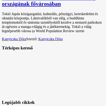
országának fővárosában
Tokió Japán közigazgatási, kulturális, pénzügyi, kereskedelmi és
oktatási központja. Látnivalókból van elég, a buddhista
templomoktól és sintoista szentélyektől kezdve a nemzeti parkokon
át egészen a manga-világig és a játéktermekig. Tokió a világ
legnépesebb városa (a World Population Review szerin
Kanyicska Dóra
Szerző:
Kanyicska Dóra
Térképes kereső
Legújabb cikkek