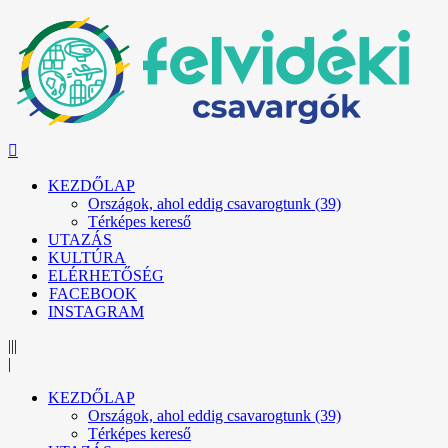
KEZDŐLAP
Országok, ahol eddig csavarogtunk (39)
Térképes kereső
UTAZÁS
KULTÚRA
ELÉRHETŐSÉG
FACEBOOK
INSTAGRAM
|||
|
KEZDŐLAP
Országok, ahol eddig csavarogtunk (39)
Térképes kereső