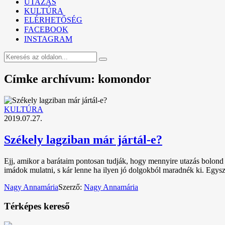
UTAZÁS
KULTÚRA
ELÉRHETŐSÉG
FACEBOOK
INSTAGRAM
Címke archívum: komondor
KULTÚRA
2019.07.27.
Székely lagziban már jártál-e?
Ejj, amikor a barátaim pontosan tudják, hogy mennyire utazás bolond 
imádok mulatni, s kár lenne ha ilyen jó dolgokból maradnék ki. Egy
Nagy Annamária
Szerző:
Nagy Annamária
Térképes kereső