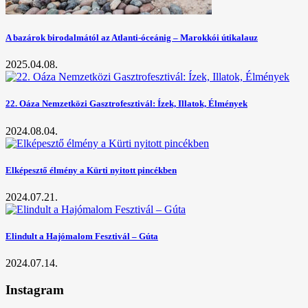
A bazárok birodalmától az Atlanti-óceánig – Marokkói útikalauz
2025.04.08.
22. Oáza Nemzetközi Gasztrofesztivál: Ízek, Illatok, Élmények
2024.08.04.
Elképesztő élmény a Kürti nyitott pincékben
2024.07.21.
Elindult a Hajómalom Fesztivál – Gúta
2024.07.14.
Instagram