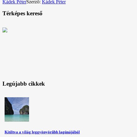
Kádek Péter
Szerző:
Kádek Péter
Térképes kereső
Legújabb cikkek
Kitiltva a világ leggyönyörűbb lagúnájából