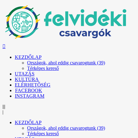
KEZDŐLAP
Országok, ahol eddig csavarogtunk (39)
Térképes kereső
UTAZÁS
KULTÚRA
ELÉRHETŐSÉG
FACEBOOK
INSTAGRAM
|||
|
KEZDŐLAP
Országok, ahol eddig csavarogtunk (39)
Térképes kereső