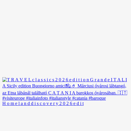
H o m e l a n d d i s c o v e r y 2 0 2 6 e d i t