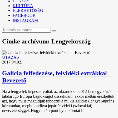
UTAZÁS
KULTÚRA
ELÉRHETŐSÉG
FACEBOOK
INSTAGRAM
Címke archívum: Lengyelország
UTAZÁS
2017.04.02.
Galícia felfedezése, felvidéki extrákkal –
Bevezető
Ha a lengyelek képesek voltak az ukránokkal 2012-ben egy közös
labdarúgó Európa-bajnokságot összehozni, akkor méltán érezhettük
azt, hogy mi is megtudjuk rendezni a mi kis galíciai (lengyel-ukrán)
körutunkat, megbolondítva jópár felvidéki (szlovákiai)
nevezetességgel. Hogy miért pont ilyen körutat l