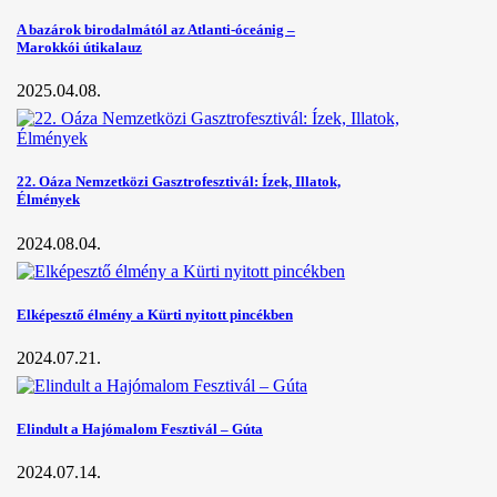
A bazárok birodalmától az Atlanti-óceánig –
Marokkói útikalauz
2025.04.08.
22. Oáza Nemzetközi Gasztrofesztivál: Ízek, Illatok,
Élmények
2024.08.04.
Elképesztő élmény a Kürti nyitott pincékben
2024.07.21.
Elindult a Hajómalom Fesztivál – Gúta
2024.07.14.