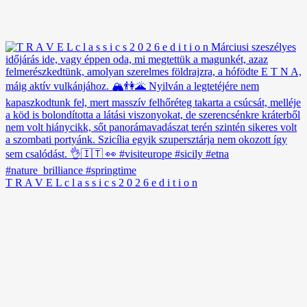
T R A V E L c l a s s i c s 2 0 2 6 e d i t i o n