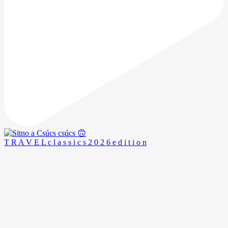
T R A V E L c l a s s i c s 2 0 2 6 e d i t i o n