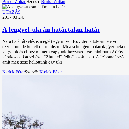
Borka Zoltán
Szerző:
Borka Zoltán
UTAZÁS
2017.03.24.
A lengyel-ukrán határtalan határ
Na a határ átkelés is megért egy misét. Röviden a tököm tele volt
ezzel, amit le kellett ott rendezni. Mi a schengeni határok gyermekei
vagyunk és ehhez mi nem vagyunk hozzászokva: minimum 2 órás
várakozás, káoszháza, “Zbrane!” felkiáltások…stb. A “zbrane” szó,
amit még sose hallottunk egy ukr
Kádek Péter
Szerző:
Kádek Péter