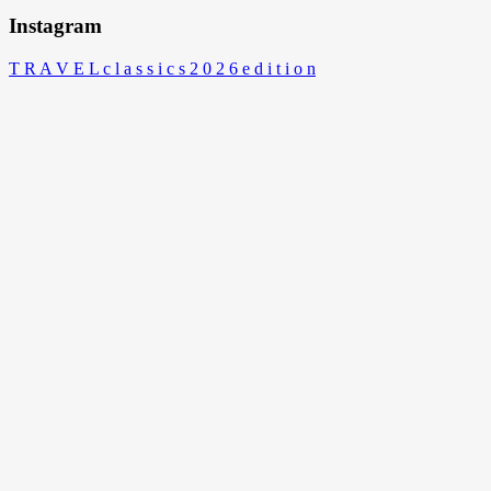
Instagram
T R A V E L c l a s s i c s 2 0 2 6 e d i t i o n