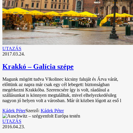
UTAZÁS
2017.03.24.
Krakkó – Galícia szépe
Magunk mögött tudva Vlkolinec kicsiny faluját és Árva várát,
előttünk az napra már csak egy cél lebegett: biztonságban
megérkezni Krakkóba. Szerencsére így is volt, ráadásul a
szállásunkat is könnyen megtaláltuk, mivel elhelyezkedésileg
nagyon jó helyen volt a városban. Már út közben lógott az eső l
Kádek Péter
Szerző:
Kádek Péter
UTAZÁS
2016.04.23.