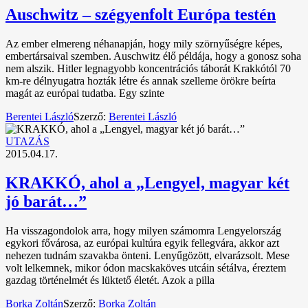
Auschwitz – szégyenfolt Európa testén
Az ember elmereng néhanapján, hogy mily szörnyűségre képes,
embertársaival szemben. Auschwitz élő példája, hogy a gonosz soha
nem alszik. Hitler legnagyobb koncentrációs táborát Krakkótól 70
km-re délnyugatra hozták létre és annak szelleme örökre beírta
magát az európai tudatba. Egy szinte
Berentei László
Szerző:
Berentei László
UTAZÁS
2015.04.17.
KRAKKÓ, ahol a „Lengyel, magyar két
jó barát…”
Ha visszagondolok arra, hogy milyen számomra Lengyelország
egykori fővárosa, az európai kultúra egyik fellegvára, akkor azt
nehezen tudnám szavakba önteni. Lenyűgözött, elvarázsolt. Mese
volt lelkemnek, mikor ódon macskaköves utcáin sétálva, éreztem
gazdag történelmét és lüktető életét. Azok a pilla
Borka Zoltán
Szerző:
Borka Zoltán