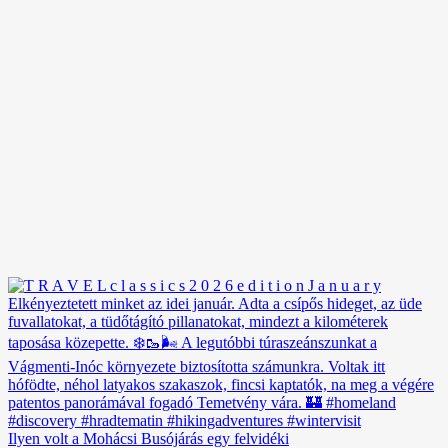
Ilyen volt a Mohácsi Busójárás egy felvidéki