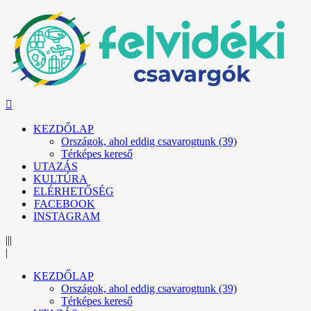
KEZDŐLAP
Országok, ahol eddig csavarogtunk (39)
Térképes kereső
UTAZÁS
KULTÚRA
ELÉRHETŐSÉG
FACEBOOK
INSTAGRAM
|||
|
KEZDŐLAP
Országok, ahol eddig csavarogtunk (39)
Térképes kereső