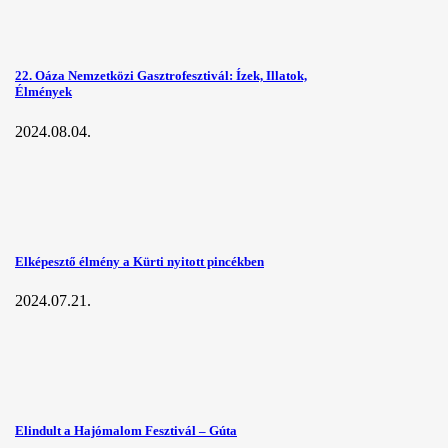
22. Oáza Nemzetközi Gasztrofesztivál: Ízek, Illatok,
Élmények
2024.08.04.
Elképesztő élmény a Kürti nyitott pincékben
2024.07.21.
Elindult a Hajómalom Fesztivál – Gúta