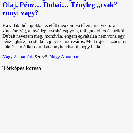
Olaj, Pénz… Dubai… Tényleg „csak”
ennyi vagy?
Ha valaki hónapokkal ezelőtt megkérdezi tőlem, melyik az a
város/ország, ahová legkevésbé vágyom, tuti gondolkodás nélkül
Dubait nevezem meg, mondván, engem egyáltalán nem vonz egy
pénzhajhász, mesterkélt, giccses luxusváros. Mert ugye a szociális
háló és a média sokunkat annyira elvakít, hogy hajla
Nagy Annamária
Szerző:
Nagy Annamária
Térképes kereső