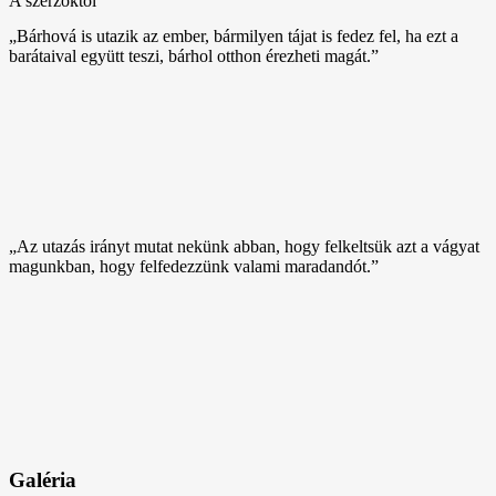
A szerzőktől
„Bárhová is utazik az ember, bármilyen tájat is fedez fel, ha ezt a
barátaival együtt teszi, bárhol otthon érezheti magát.”
„Az utazás irányt mutat nekünk abban, hogy felkeltsük azt a vágyat
magunkban, hogy felfedezzünk valami maradandót.”
Galéria