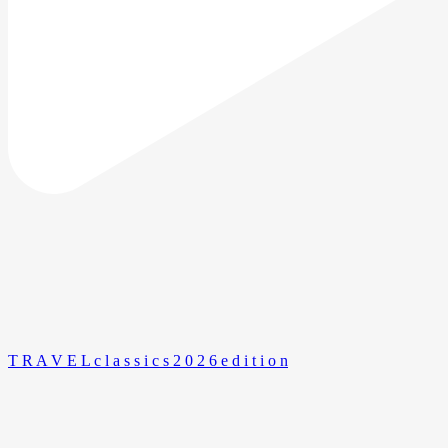
T R A V E L c l a s s i c s 2 0 2 6 e d i t i o n