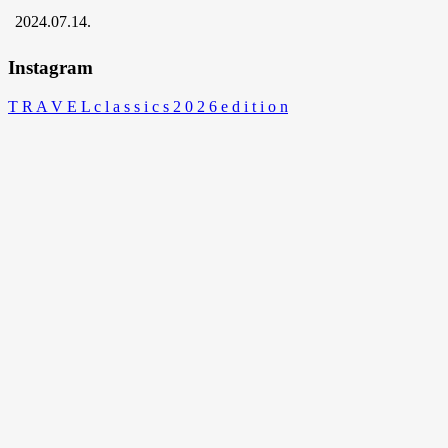
2024.07.14.
Instagram
T R A V E L c l a s s i c s 2 0 2 6 e d i t i o n