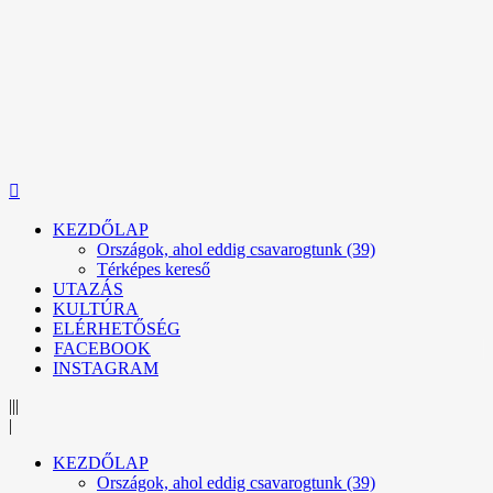
KEZDŐLAP
Országok, ahol eddig csavarogtunk (39)
Térképes kereső
UTAZÁS
KULTÚRA
ELÉRHETŐSÉG
FACEBOOK
INSTAGRAM
|||
|
KEZDŐLAP
Országok, ahol eddig csavarogtunk (39)