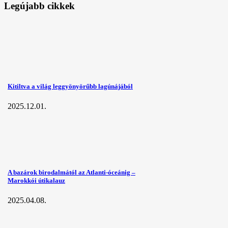
Legújabb cikkek
Kitiltva a világ leggyönyörűbb lagúnájából
2025.12.01.
A bazárok birodalmától az Atlanti-óceánig –
Marokkói útikalauz
2025.04.08.