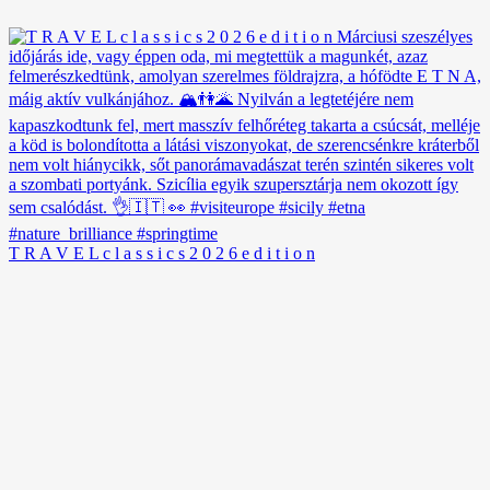
T R A V E L c l a s s i c s 2 0 2 6 e d i t i o n