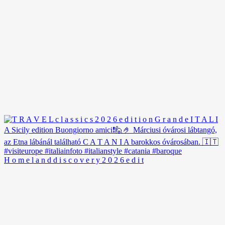
H o m e l a n d d i s c o v e r y 2 0 2 6 e d i t