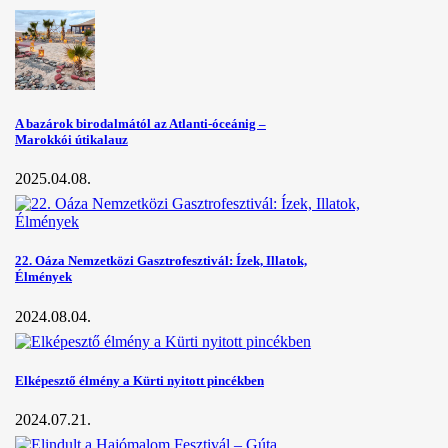
A bazárok birodalmától az Atlanti-óceánig –
Marokkói útikalauz
2025.04.08.
22. Oáza Nemzetközi Gasztrofesztivál: Ízek, Illatok,
Élmények
2024.08.04.
Elképesztő élmény a Kürti nyitott pincékben
2024.07.21.