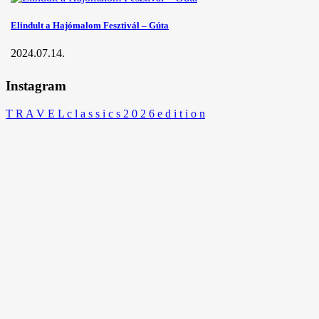
Elindult a Hajómalom Fesztivál – Gúta
2024.07.14.
Instagram
T R A V E L c l a s s i c s 2 0 2 6 e d i t i o n