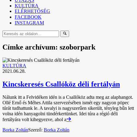
UTAZÁS
KULTÚRA
ELÉRHETŐSÉG
FACEBOOK
INSTAGRAM
Címke archívum: szoborpark
KULTÚRA
2021.06.28.
Kincskeresés Csallóköz déli fertályán
Nálunk itt a Felvidéken idén is a Csallóköz adta meg az alaphangot.
Ollé Ernő és Méhes Attila szervezésében ismét egy nagyon pöpec
túrát tudhattunk le. A tavalyi is nagyszerűen sikerült, tényleg bűn lett
volna idén hanyagolni tündérkertünket. Idei túra a régió déli
fertályára volt kihegyezve, ahol a
Borka Zoltán
Szerző:
Borka Zoltán