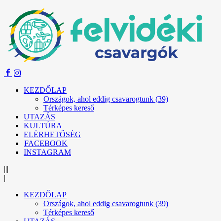
KEZDŐLAP
Országok, ahol eddig csavarogtunk (39)
Térképes kereső
UTAZÁS
KULTÚRA
ELÉRHETŐSÉG
FACEBOOK
INSTAGRAM
|||
|
KEZDŐLAP
Országok, ahol eddig csavarogtunk (39)
Térképes kereső