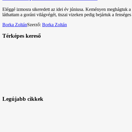
Eléggé izmosra sikeredett az idei év júniusa. Keményen meghágtuk a 
láthattam a goráni világvégét, tiszai vizeken pedig bejártuk a fenséges
Borka Zoltán
Szerző:
Borka Zoltán
Térképes kereső
Legújabb cikkek