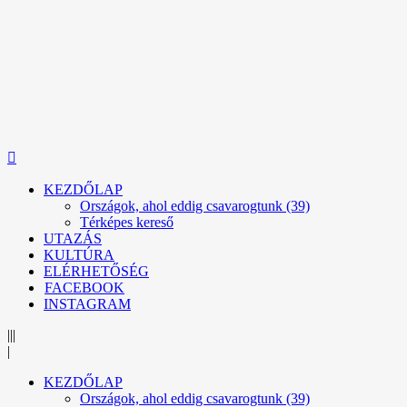
KEZDŐLAP
Országok, ahol eddig csavarogtunk (39)
Térképes kereső
UTAZÁS
KULTÚRA
ELÉRHETŐSÉG
FACEBOOK
INSTAGRAM
|||
|
KEZDŐLAP
Országok, ahol eddig csavarogtunk (39)