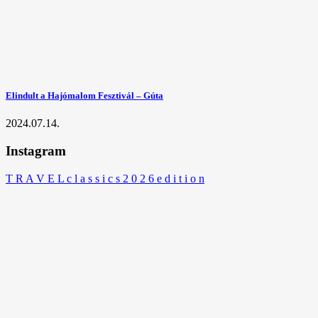
Elindult a Hajómalom Fesztivál – Gúta
2024.07.14.
Instagram
T R A V E L c l a s s i c s 2 0 2 6 e d i t i o n