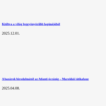
Kitiltva a világ leggyönyörűbb lagúnájából
2025.12.01.
A bazárok birodalmától az Atlanti-óceánig – Marokkói útikalauz
2025.04.08.