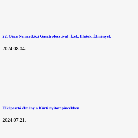
22. Oáza Nemzetközi Gasztrofesztivál: Ízek, Illatok, Élmények
2024.08.04.
Elképesztő élmény a Kürti nyitott pincékben
2024.07.21.