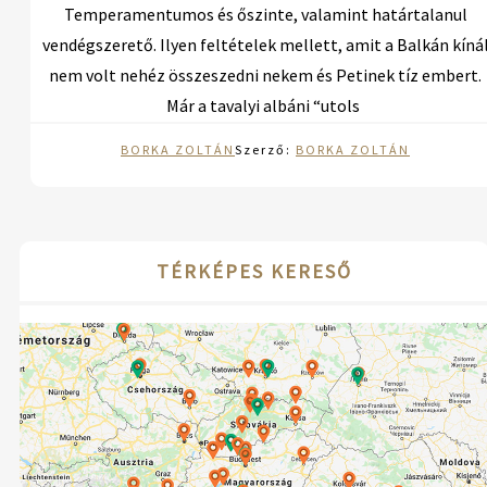
Temperamentumos és őszinte, valamint határtalanul
vendégszerető. Ilyen feltételek mellett, amit a Balkán kíná
nem volt nehéz összeszedni nekem és Petinek tíz embert.
Már a tavalyi albáni “utols
BORKA ZOLTÁN
Szerző:
BORKA ZOLTÁN
TÉRKÉPES KERESŐ