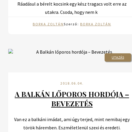
Ráadásul a bérelt kocsink egy kész tragacs volt erre az
utakra. Csoda, hogy nem k
BORKA ZOLTÁN
Szerző:
BORKA ZOLTÁN
UTAZÁS
2018.06.04.
A BALKÁN LŐPOROS HORDÓJA –
BEVEZETÉS
Van ez a balkáni imádat, ami úgy terjed, mint nemibaj egy
török háremben. Eszméletlenül szexi és eredeti.