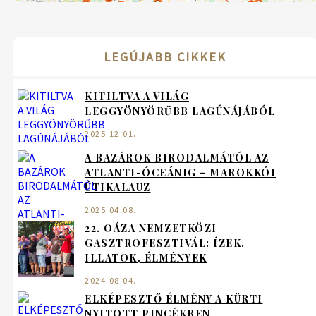
LEGÚJABB CIKKEK
KITILTVA A VILÁG
LEGGYÖNYÖRŰBB LAGÚNÁJÁBÓL
2025.12.01.
A BAZÁROK BIRODALMÁTÓL AZ
ATLANTI-ÓCEÁNIG – MAROKKÓI
ÚTIKALAUZ
2025.04.08.
22. OÁZA NEMZETKÖZI
GASZTROFESZTIVÁL: ÍZEK,
ILLATOK, ÉLMÉNYEK
2024.08.04.
ELKÉPESZTŐ ÉLMÉNY A KÜRTI
NYITOTT PINCÉKBEN