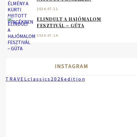
2024.07.21.
ELINDULT A HAJÓMALOM
FESZTIVÁL – GÚTA
2024.07.14.
INSTAGRAM
T R A V E L c l a s s i c s 2 0 2 6 e d i t i o n