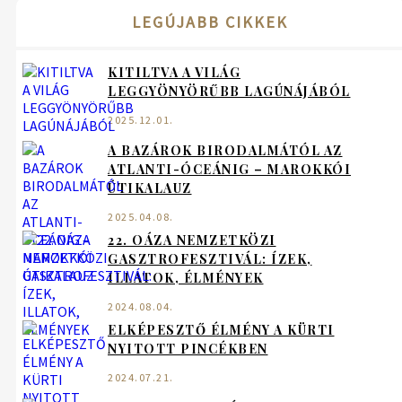
LEGÚJABB CIKKEK
KITILTVA A VILÁG
LEGGYÖNYÖRŰBB LAGÚNÁJÁBÓL
2025.12.01.
A BAZÁROK BIRODALMÁTÓL AZ
ATLANTI-ÓCEÁNIG – MAROKKÓI
ÚTIKALAUZ
2025.04.08.
22. OÁZA NEMZETKÖZI
GASZTROFESZTIVÁL: ÍZEK,
ILLATOK, ÉLMÉNYEK
2024.08.04.
ELKÉPESZTŐ ÉLMÉNY A KÜRTI
NYITOTT PINCÉKBEN
2024.07.21.