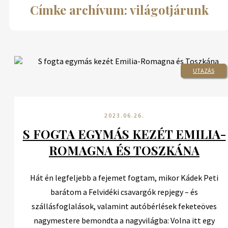
Címke archívum: világotjárunk
UTAZÁS
2023.06.26.
S FOGTA EGYMÁS KEZÉT EMILIA-
ROMAGNA ÉS TOSZKÁNA
Hát én legfeljebb a fejemet fogtam, mikor Kádek Peti
barátom a Felvidéki csavargók repjegy – és
szállásfoglalások, valamint autóbérlések feketeöves
nagymestere bemondta a nagyvilágba: Volna itt egy