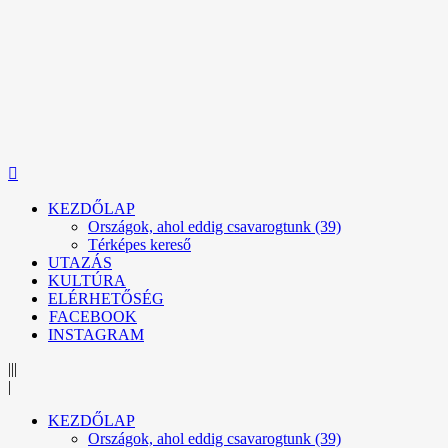
KEZDŐLAP
Országok, ahol eddig csavarogtunk (39)
Térképes kereső
UTAZÁS
KULTÚRA
ELÉRHETŐSÉG
FACEBOOK
INSTAGRAM
|||
|
KEZDŐLAP
Országok, ahol eddig csavarogtunk (39)