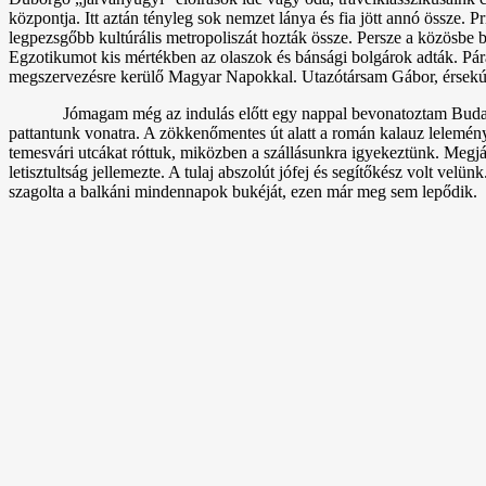
központja. Itt aztán tényleg sok nemzet lánya és fia jött annó össze
legpezsgőbb kultúrális metropoliszát hozták össze. Persze a közösbe
Egzotikumot kis mértékben az olaszok és bánsági bolgárok adták. Pára
megszervezésre kerülő Magyar Napokkal. Utazótársam Gábor, érsekújvár
Jómagam még az indulás előtt egy nappal bevonatoztam Budapes
pattantunk vonatra. A zökkenőmentes út alatt a román kalauz lelemény
temesvári utcákat róttuk, miközben a szállásunkra igyekeztünk. Megjá
letisztultság jellemezte. A tulaj abszolút jófej és segítőkész volt velü
szagolta a balkáni mindennapok bukéját, ezen már meg sem lepődik.