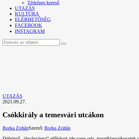
Térképes kereső
UTAZÁS
KULTÚRA
ELÉRHETŐSÉG
FACEBOOK
INSTAGRAM
UTAZÁS
2021.09.27.
Csókkirály a temesvári utcákon
Borka Zoltán
Szerző:
Borka Zoltán
Dübörgő „járványügyi” előírások ide vagy oda, travelklasszikusaink 