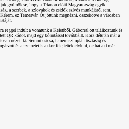
nkájuk gyümölcse, hogy a Trianon előtti Magyarország egyik
ág, a szerbek, a szlovákok és zsidók szívós munkájáról sem.
g. Kérem, ez Temesvár. Őt jöttünk megnézni, összekötve a városban
stáját.
reggel indult a vonatunk a Keletiből. Gáborral ott találkoztunk és
ett QR kódot, majd egy bólintással továbbállt. Kora délután már a
tosan nézett ki. Semmi csicsa, hanem szimplán tisztaság és
ugárzott és a szemetet is akkor felejtették elvinni, de hát aki már