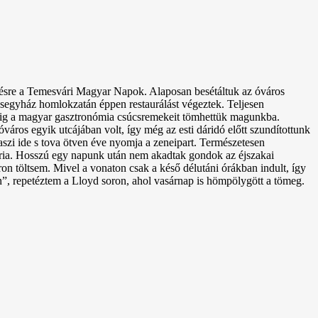
zésre a Temesvári Magyar Napok. Alaposan besétáltuk az óváros
segyház homlokzatán éppen restaurálást végeztek. Teljesen
 végig a magyar gasztronómia csúcsremekeit tömhettük magunkba.
város egyik utcájában volt, így még az esti dáridó előtt szundítottunk
aszi ide s tova ötven éve nyomja a zeneipart. Természetesen
gária. Hosszú egy napunk után nem akadtak gondok az éjszakai
n töltsem. Mivel a vonaton csak a késő délutáni órákban indult, így
”, repetéztem a Lloyd soron, ahol vasárnap is hömpölygött a tömeg.