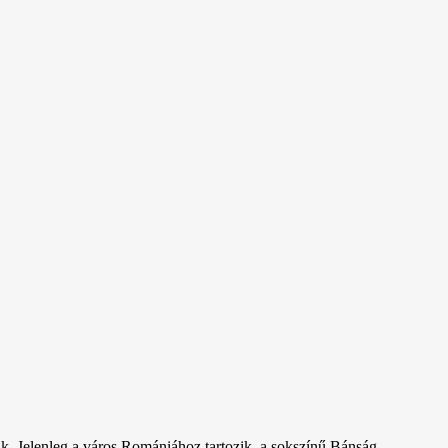
k. Jelenleg a város Romániához tartozik, a sokszínű Bánság