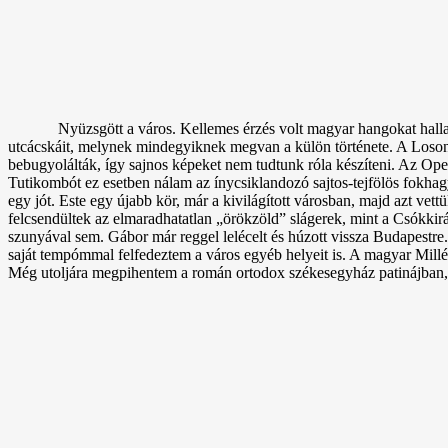
Nyüzsgött a város. Kellemes érzés volt magyar hangokat hall
utcácskáit, melynek mindegyiknek megvan a külön története. A Losonc
bebugyolálták, így sajnos képeket nem tudtunk róla készíteni. Az Ope
Tutikombót ez esetben nálam az ínycsiklandozó sajtos-tejfölös fokhagy
egy jót. Este egy újabb kör, már a kivilágított városban, majd azt ve
felcsendültek az elmaradhatatlan „örökzöld” slágerek, mint a Csókki
szunyával sem. Gábor már reggel lelécelt és húzott vissza Budapestr
saját tempómmal felfedeztem a város egyéb helyeit is. A magyar Mill
Még utoljára megpihentem a román ortodox székesegyház patinájban,