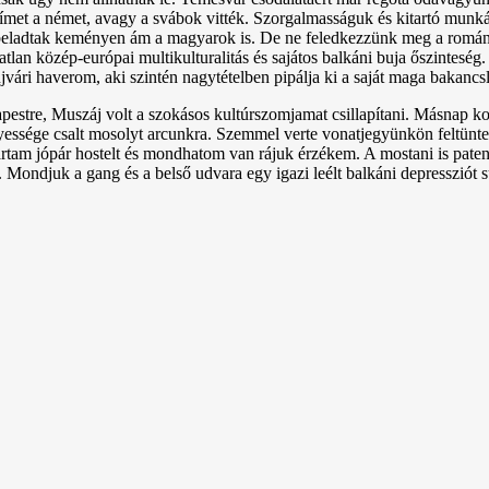
. Prímet a német, avagy a svábok vitték. Szorgalmasságuk és kitartó mu
 beladtak keményen ám a magyarok is. De ne feledkezzünk meg a románs
tlan közép-európai multikulturalitás és sajátos balkáni buja őszintesé
i haverom, aki szintén nagytételben pipálja ki a saját maga bakancsli
tre, Muszáj volt a szokásos kultúrszomjamat csillapítani. Másnap kora 
essége csalt mosolyt arcunkra. Szemmel verte vonatjegyünkön feltüntet
rtam jópár hostelt és mondhatom van rájuk érzékem. A mostani is paten
nk. Mondjuk a gang és a belső udvara egy igazi leélt balkáni depressziót s