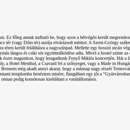
ani. Ez főleg annak tudható be, hogy azon a hétvégén került megrende
z tér (vagy Dóm tér) aurája elvárázsolt minket. A Szent-György széke
ra téren került felállításra a nagyszínpad. Mellette egy hosszú utcán
más lángos és csiki sör együttműködése adta. Mivel a hostel szinte az ó
ttük észre magunkon, hogy leragadtunk Fenyő Miklós koncertjén. Hát a f
rály, a Hotel Menthol, a Csavard fel a szőnyeget, vagy a Made in Hun
e. Bennem még akadt annyi akarat, hogy a másnap nagy részét Temesváro
éniumi templomba benéztem misére, flangáltam egy jót a “Gyárvárosban
 onnan pedig komótosan kisétáltam a vasútállomásra.