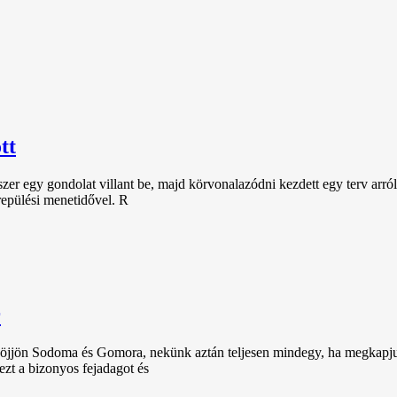
tt
gyszer egy gondolat villant be, majd körvonalazódni kezdett egy terv ar
repülési menetidővel. R
r
k, jöjjön Sodoma és Gomora, nekünk aztán teljesen mindegy, ha megkap
ezt a bizonyos fejadagot és