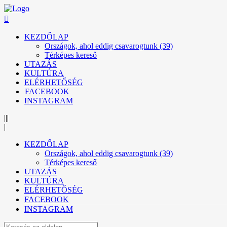
KEZDŐLAP
Országok, ahol eddig csavarogtunk (39)
Térképes kereső
UTAZÁS
KULTÚRA
ELÉRHETŐSÉG
FACEBOOK
INSTAGRAM
|||
|
KEZDŐLAP
Országok, ahol eddig csavarogtunk (39)
Térképes kereső
UTAZÁS
KULTÚRA
ELÉRHETŐSÉG
FACEBOOK
INSTAGRAM