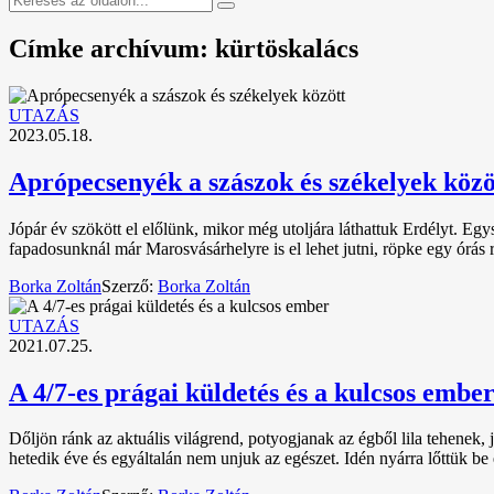
Címke archívum: kürtöskalács
UTAZÁS
2023.05.18.
Aprópecsenyék a szászok és székelyek közö
Jópár év szökött el előlünk, mikor még utoljára láthattuk Erdélyt. E
fapadosunknál már Marosvásárhelyre is el lehet jutni, röpke egy órás 
Borka Zoltán
Szerző:
Borka Zoltán
UTAZÁS
2021.07.25.
A 4/7-es prágai küldetés és a kulcsos embe
Dőljön ránk az aktuális világrend, potyogjanak az égből lila tehene
hetedik éve és egyáltalán nem unjuk az egészet. Idén nyárra lőttük be 