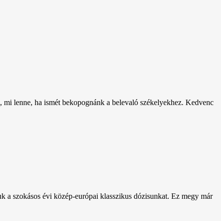
ról, mi lenne, ha ismét bekopognánk a belevaló székelyekhez. Kedvenc
juk a szokásos évi közép-európai klasszikus dózisunkat. Ez megy már