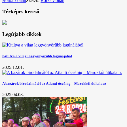
Borka Zoltán
Szerző:
Borka Zoltán
Térképes kereső
Legújabb cikkek
Kitiltva a világ leggyönyörűbb lagúnájából
2025.12.01.
A bazárok birodalmától az Atlanti-óceánig – Marokkói útikalauz
2025.04.08.