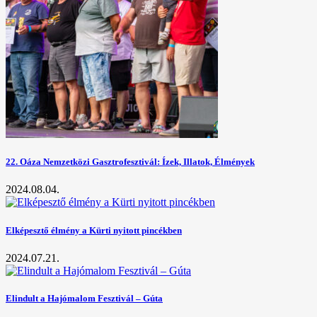
22. Oáza Nemzetközi Gasztrofesztivál: Ízek, Illatok, Élmények
2024.08.04.
Elképesztő élmény a Kürti nyitott pincékben
2024.07.21.
Elindult a Hajómalom Fesztivál – Gúta