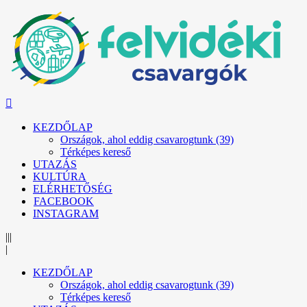
KEZDŐLAP
Országok, ahol eddig csavarogtunk (39)
Térképes kereső
UTAZÁS
KULTÚRA
ELÉRHETŐSÉG
FACEBOOK
INSTAGRAM
|||
|
KEZDŐLAP
Országok, ahol eddig csavarogtunk (39)
Térképes kereső