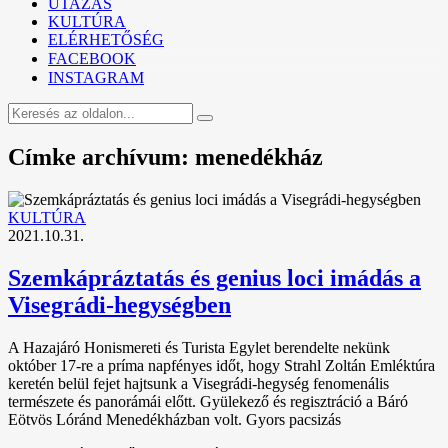
UTAZÁS
KULTÚRA
ELÉRHETŐSÉG
FACEBOOK
INSTAGRAM
Címke archívum: menedékház
KULTÚRA
2021.10.31.
Szemkápráztatás és genius loci imádás a
Visegrádi-hegységben
A Hazajáró Honismereti és Turista Egylet berendelte nekünk
október 17-re a príma napfényes időt, hogy Strahl Zoltán Emléktúra
keretén belül fejet hajtsunk a Visegrádi-hegység fenomenális
természete és panorámái előtt. Gyülekező és regisztráció a Báró
Eötvös Lóránd Menedékházban volt. Gyors pacsizás