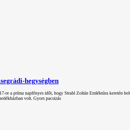
isegrádi-hegységben
7-re a príma napfényes időt, hogy Strahl Zoltán Emléktúra keretén belü
nedékházban volt. Gyors pacsizás