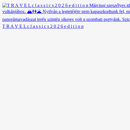
T R A V E L c l a s s i c s 2 0 2 6 e d i t i o n