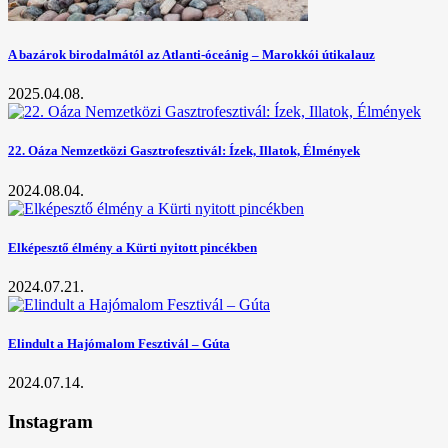
A bazárok birodalmától az Atlanti-óceánig – Marokkói útikalauz
2025.04.08.
22. Oáza Nemzetközi Gasztrofesztivál: Ízek, Illatok, Élmények
2024.08.04.
Elképesztő élmény a Kürti nyitott pincékben
2024.07.21.
Elindult a Hajómalom Fesztivál – Gúta
2024.07.14.
Instagram