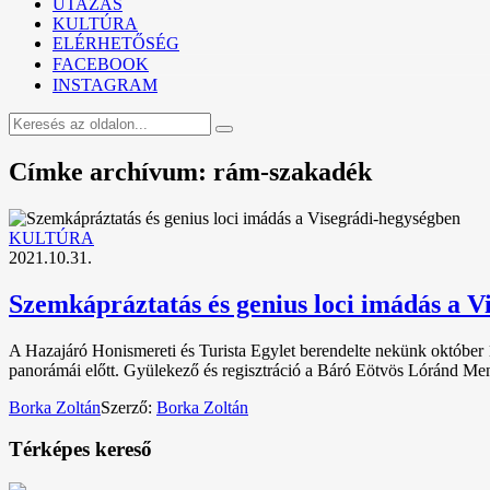
UTAZÁS
KULTÚRA
ELÉRHETŐSÉG
FACEBOOK
INSTAGRAM
Címke archívum: rám-szakadék
KULTÚRA
2021.10.31.
Szemkápráztatás és genius loci imádás a V
A Hazajáró Honismereti és Turista Egylet berendelte nekünk október 1
panorámái előtt. Gyülekező és regisztráció a Báró Eötvös Lóránd Me
Borka Zoltán
Szerző:
Borka Zoltán
Térképes kereső