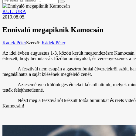
KULTÚRA
2019.08.05.
Ennivaló megapiknik Kamocsán
Kádek Péter
Szerző:
Kádek Péter
Az idei évben augusztus 1-3. között került megrendezésre Kamocsán a
érkezett, hogy bemutassák főzőtudományukat, és versenyezzenek a leg
A fesztivál nem csupán a gasztronómiai élvezetekről szólt, h
megtalálhatta a saját ízlésének megfelelő zenét.
Az eseményen különleges ételeket kóstolhattunk, melyek mind 
tették felejthetetlenné.
Nézd meg a fesztiválról készült fotóalbumunkat és reels videó
Kamocsán!