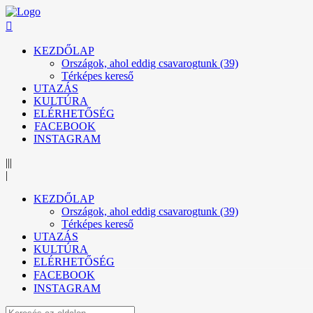
KEZDŐLAP
Országok, ahol eddig csavarogtunk (39)
Térképes kereső
UTAZÁS
KULTÚRA
ELÉRHETŐSÉG
FACEBOOK
INSTAGRAM
|||
|
KEZDŐLAP
Országok, ahol eddig csavarogtunk (39)
Térképes kereső
UTAZÁS
KULTÚRA
ELÉRHETŐSÉG
FACEBOOK
INSTAGRAM