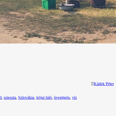
Kádek Péter
d
,
szieszta
,
Szlovákia
,
trójai faló
,
üvegtigris
,
víz