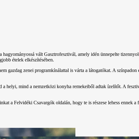
 hagyományossá vált Gasztrofesztivál, amely idén ünnepelte tizennyolca
jobb ételek elkészítésében.
anem gazdag zenei programkínálattal is várta a látogatókat. A színpadon
a helyi, mind a nemzetközi konyha remekeiből adtak ízelítőt. A feszti
inkat a Felvidéki Csavargók oldalán, hogy te is részese lehess ennek a