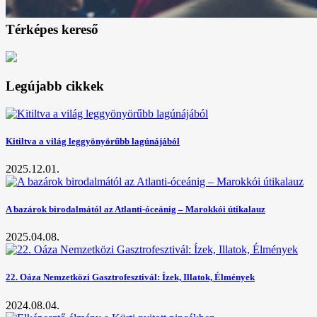
Térképes kereső
Legújabb cikkek
Kitiltva a világ leggyönyörűbb lagúnájából
2025.12.01.
A bazárok birodalmától az Atlanti-óceánig – Marokkói útikalauz
2025.04.08.
22. Oáza Nemzetközi Gasztrofesztivál: Ízek, Illatok, Élmények
2024.08.04.