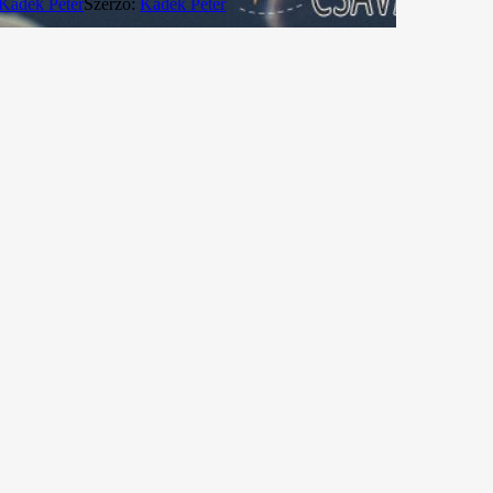
Kádek Péter
Szerző:
Kádek Péter