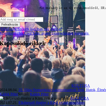
Ne maradj le az új beszámolóról, I
Előző cikk
Székely lagziban már jártál-e?
Következő cikk
Cool Túra, avagy Lengyelország legtetején
Kapcsolódó cikkek
KULTÚRA
2024.08.04.
22. Oáza Nemzetközi Gasztrofesztivál: Ízek, Illatok, Élm
Kádek Péter
Szerző:
Kádek Péter
KULTÚRA
2024.07.21.
Elképesztő élmény a Kürti nyitott pincékben