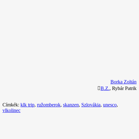
Borka Zoltán
B.Z.
, Rybár Patrik
Címkék:
klk trip
,
ružomberok
,
skanzen
,
Szlovákia
,
unesco
,
vlkolinec