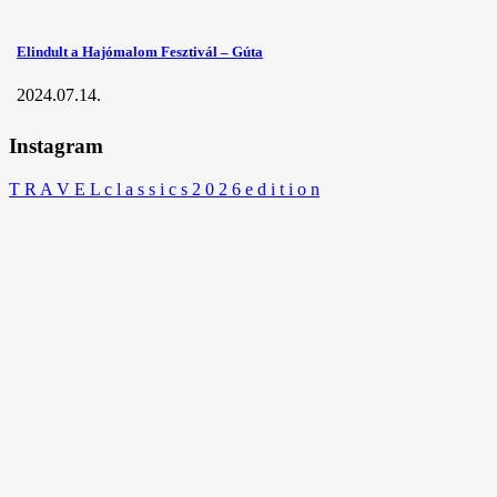
Elindult a Hajómalom Fesztivál – Gúta
2024.07.14.
Instagram
T R A V E L c l a s s i c s 2 0 2 6 e d i t i o n