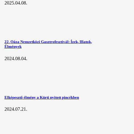
2025.04.08.
22. Oáza Nemzetközi Gasztrofesztivál: Ízek, Illatok,
Élmények
2024.08.04.
Elképesztő élmény a Kürti nyitott pincékben
2024.07.21.