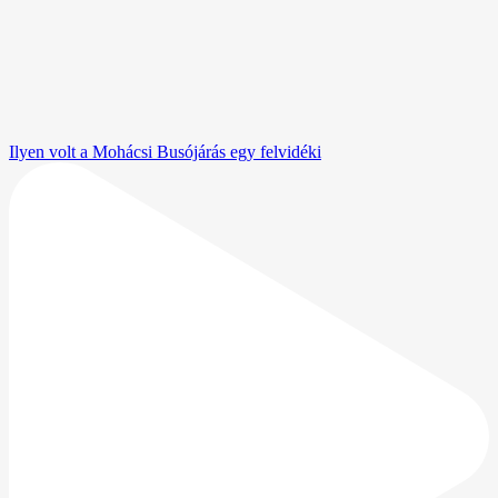
Ilyen volt a Mohácsi Busójárás egy felvidéki