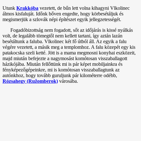
Utunk
Krakkóba
vezetett, de bűn lett volna kihagyni Vlkolinec
álmos kisfaluját. Időnk bőven engedte, hogy körbesétáljuk és
megismerjük a szlovák népi építészet egyik jellegzetességét.
Fogadóbizottság nem fogadott, sőt az időjárás is kissé nyálkás
volt, de legalább tömegtől nem kellett tartani, így aztán lazán
besétáltunk a faluba. Vlkolinec két fő útból áll. Az egyik a falu
végére vezetett, a másik meg a templomhoz. A falu közepét egy kis
patakocska szeli ketté. Jött is a mama megmosni konyhai eszközeit,
majd miután befejezte a nagymosást komótosan visszaballagott
házikójába. Miután fellőttünk mi is pár képet mobiljainkra és
fényképezőgépeinkre, mi is komótosan visszaballagtunk az
autónkhoz, hogy tovább guruljunk pár kilométerre odébb,
Rózsahegy (Ružomberok)
városába.