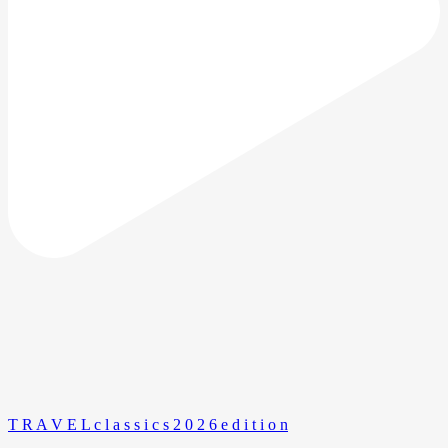
T R A V E L c l a s s i c s 2 0 2 6 e d i t i o n