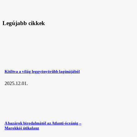
Legújabb cikkek
Kitiltva a világ leggyönyörűbb lagúnájából
2025.12.01.
A bazárok birodalmától az Atlanti-óceánig –
Marokkói útikalauz