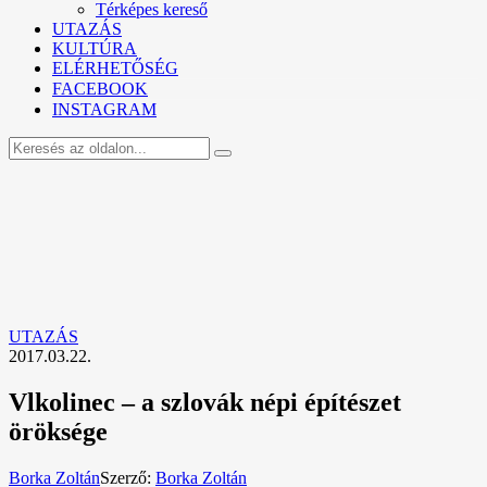
Térképes kereső
UTAZÁS
KULTÚRA
ELÉRHETŐSÉG
FACEBOOK
INSTAGRAM
UTAZÁS
2017.03.22.
Vlkolinec – a szlovák népi építészet
öröksége
Borka Zoltán
Szerző:
Borka Zoltán