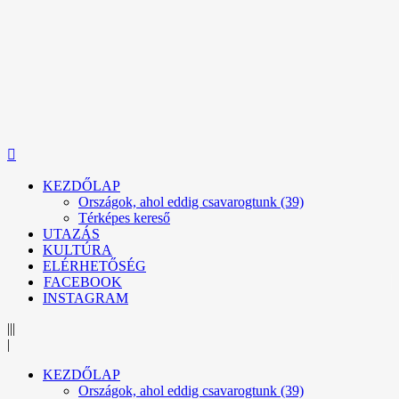
KEZDŐLAP
Országok, ahol eddig csavarogtunk (39)
Térképes kereső
UTAZÁS
KULTÚRA
ELÉRHETŐSÉG
FACEBOOK
INSTAGRAM
|||
|
KEZDŐLAP
Országok, ahol eddig csavarogtunk (39)