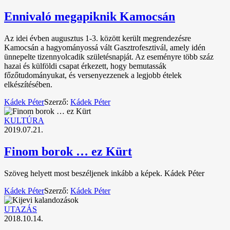
Ennivaló megapiknik Kamocsán
Az idei évben augusztus 1-3. között került megrendezésre
Kamocsán a hagyományossá vált Gasztrofesztivál, amely idén
ünnepelte tizennyolcadik születésnapját. Az eseményre több száz
hazai és külföldi csapat érkezett, hogy bemutassák
főzőtudományukat, és versenyezzenek a legjobb ételek
elkészítésében.
Kádek Péter
Szerző:
Kádek Péter
KULTÚRA
2019.07.21.
Finom borok … ez Kürt
Szöveg helyett most beszéljenek inkább a képek. Kádek Péter
Kádek Péter
Szerző:
Kádek Péter
UTAZÁS
2018.10.14.