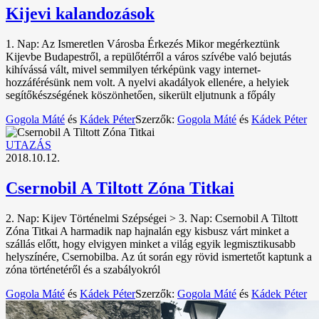
Kijevi kalandozások
1. Nap: Az Ismeretlen Városba Érkezés Mikor megérkeztünk
Kijevbe Budapestről, a repülőtérről a város szívébe való bejutás
kihívássá vált, mivel semmilyen térképünk vagy internet-
hozzáférésünk nem volt. A nyelvi akadályok ellenére, a helyiek
segítőkészségének köszönhetően, sikerült eljutnunk a főpály
Gogola Máté
és
Kádek Péter
Szerzők:
Gogola Máté
és
Kádek Péter
UTAZÁS
2018.10.12.
Csernobil A Tiltott Zóna Titkai
2. Nap: Kijev Történelmi Szépségei > 3. Nap: Csernobil A Tiltott
Zóna Titkai A harmadik nap hajnalán egy kisbusz várt minket a
szállás előtt, hogy elvigyen minket a világ egyik legmisztikusabb
helyszínére, Csernobilba. Az út során egy rövid ismertetőt kaptunk a
zóna történetéről és a szabályokról
Gogola Máté
és
Kádek Péter
Szerzők:
Gogola Máté
és
Kádek Péter