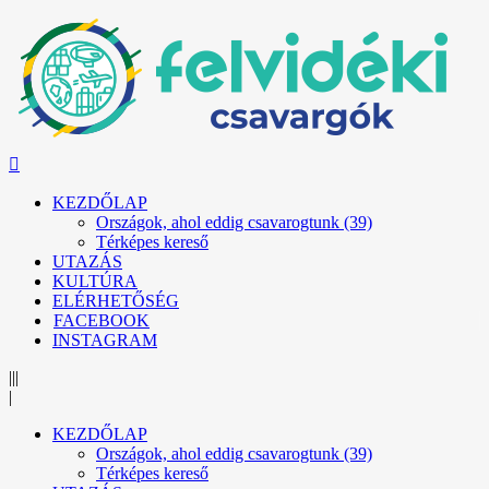
KEZDŐLAP
Országok, ahol eddig csavarogtunk (39)
Térképes kereső
UTAZÁS
KULTÚRA
ELÉRHETŐSÉG
FACEBOOK
INSTAGRAM
|||
|
KEZDŐLAP
Országok, ahol eddig csavarogtunk (39)
Térképes kereső