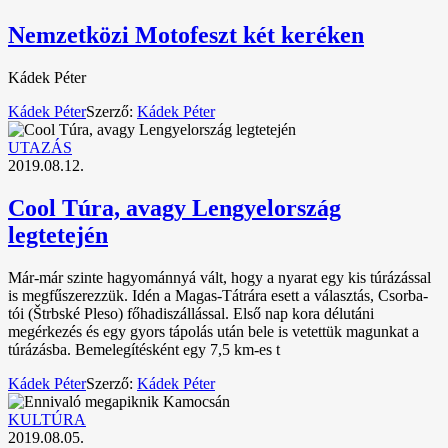
Nemzetközi Motofeszt két keréken
Kádek Péter
Kádek Péter
Szerző:
Kádek Péter
UTAZÁS
2019.08.12.
Cool Túra, avagy Lengyelország
legtetején
Már-már szinte hagyománnyá vált, hogy a nyarat egy kis túrázással
is megfűszerezzük. Idén a Magas-Tátrára esett a választás, Csorba-
tói (Štrbské Pleso) főhadiszállással. Első nap kora délutáni
megérkezés és egy gyors tápolás után bele is vetettük magunkat a
túrázásba. Bemelegítésként egy 7,5 km-es t
Kádek Péter
Szerző:
Kádek Péter
KULTÚRA
2019.08.05.