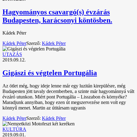
Hagyományos csavargó(s) évzárás
Budapesten, karácsonyi köntösben.
Kádek Péter
Kádek Péter
Szerző:
Kádek Péter
UTAZÁS
2019.09.12.
Gigászi és végtelen Portugália
Az ötlet még, hogy ideje lenne már egy luzitán kirepülésre, még
Budapesten jött tavaly decemberben, a szinte már hagyománnyá vált
évzáró utunkon. Miért pont Portugália – Lisszabon és környéke?
Maradjunk annyiban, hogy ezen út megszervezése nem volt egy
könnyű menet. Martin az útitársam ugyanis
Kádek Péter
Szerző:
Kádek Péter
KULTÚRA
2019.09.01.