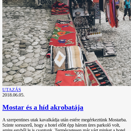
UTAZÁS
2018.06.05.
Mostar és a híd akrobatája
A szerpentines utak kavalkádja után estére megérkeztünk Mostarba.
Szinte sorsszerű, hogy a hotel előtt épp három üres parkoló volt,
amire egyből le is csaptunk. Természetesen már várt minket a hotel