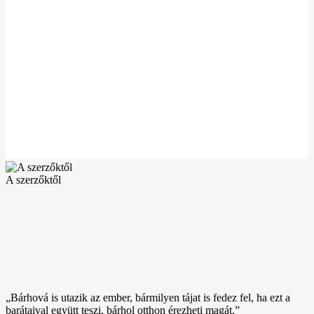
A szerzőktől
„Bárhová is utazik az ember, bármilyen tájat is fedez fel, ha ezt a
barátaival együtt teszi, bárhol otthon érezheti magát.”