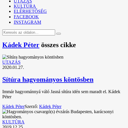
UTAZÁS
KULTÚRA
ELÉRHETŐSÉG
FACEBOOK
INSTAGRAM
Kádek Péter
összes cikke
UTAZÁS
2020.01.27.
Sítúra hagyományos köntösben
Immár hagyománnyá váló Jasná sítúra idén sem maradt el. Kádek
Péter
Kádek Péter
Szerző:
Kádek Péter
KULTÚRA
2019.12.25.