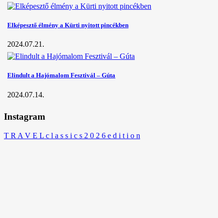
Elképesztő élmény a Kürti nyitott pincékben
2024.07.21.
Elindult a Hajómalom Fesztivál – Gúta
2024.07.14.
Instagram
T R A V E L c l a s s i c s 2 0 2 6 e d i t i o n